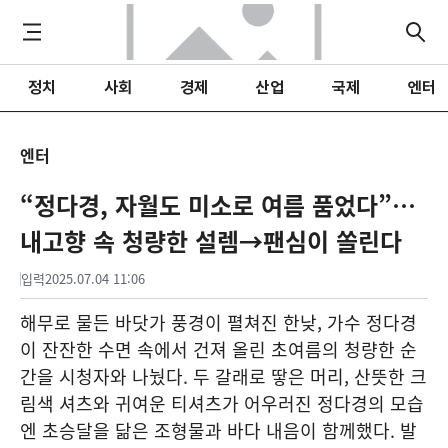
정치
사회
경제
산업
국제
엔터
엔터
“정다경, 자월도 미소로 여름 품었다”…
내고향 속 청량한 설렘→팬심이 쏠린다
입력
2025.07.04 11:06
해무로 물든 바닷가 풍경이 펼쳐진 한낮, 가수 정다경
이 잔잔한 수면 속에서 건져 올린 초여름의 청량한 순
간을 시청자와 나눴다. 두 갈래로 땋은 머리, 산뜻한 크
림색 셔츠와 귀여운 티셔츠가 어우러진 정다경의 모습
엔 초승달을 닮은 조형물과 바다 내음이 함께했다. 발