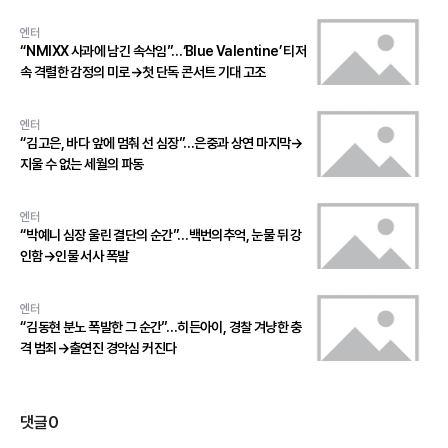
엔터
“NMIXX 사과에 남긴 속삭임”…‘Blue Valentine’ 티저
속 격렬한 감정의 미로→첫 단독 콘서트 기대 고조
엔터
“김고은, 바다 앞에 멈춰 선 심장”…은중과 상연 마지막→
지울 수 없는 세월의 파동
엔터
“박예니 심장 울린 결단의 순간”…백번의추억, 눈물 뒤 강
인함→인물 서사 폭발
엔터
“김동현 분노 폭발한 그 순간”…히든아이, 경찰 겨냥한 충
격 범죄→출연진 경악심 커진다
댓글
0