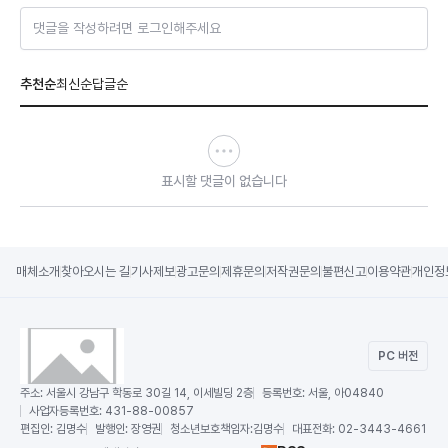
댓글을 작성하려면 로그인해주세요
추천순
최신순
답글순
표시할 댓글이 없습니다
매체소개
찾아오시는 길
기사제보
광고문의
제휴문의
저작권문의
불편신고
이용약관
개인정
PC 버전
주소:
서울시 강남구 학동로 30길 14, 이세빌딩 2층
등록번호:
서울, 아04840
사업자등록번호:
431-88-00857
편집인:
김명수
발행인:
장영권
청소년보호책임자:
김명수
대표전화:
02-3443-4661