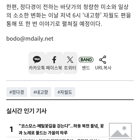
한편, 정다경이 전하는 바닷가의 청량한 미소와 일상
의 소소한 변화는 이날 저녁 6시 ‘내고향’ 자월도 편을
통해 또 한 번 이야기로 펼쳐질 예정이다.
bodo@mdaily.net
카카오톡
페이스북
트위터
밴드
URL복사
#
정다경
#
내고향
#
자월도
실시간 인기 기사
“코스모스·메밀꽃길을 걷는다”…하동 북천 들녘, 꽃
1
과 노래로 물드는 가을의 하루