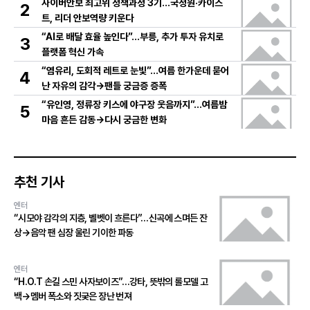
사이버안보 최고위 정책과정 3기…국정원·카이스
2
트, 리더 안보역량 키운다
“AI로 배달 효율 높인다”…부릉, 추가 투자 유치로
3
플랫폼 혁신 가속
“염유리, 도회적 레트로 눈빛”…여름 한가운데 묻어
4
난 자유의 감각→팬들 궁금증 증폭
“유인영, 정류장 키스에 야구장 웃음까지”…여름밤
5
마음 흔든 감동→다시 궁금한 변화
추천 기사
엔터
“시모야 감각의 지층, 벨벳이 흐른다”…신곡에 스며든 잔
상→음악 팬 심장 울린 기이한 파동
엔터
“H.O.T 손길 스민 사자보이즈”…강타, 뜻밖의 롤모델 고
백→멤버 폭소와 짓궂은 장난 번져