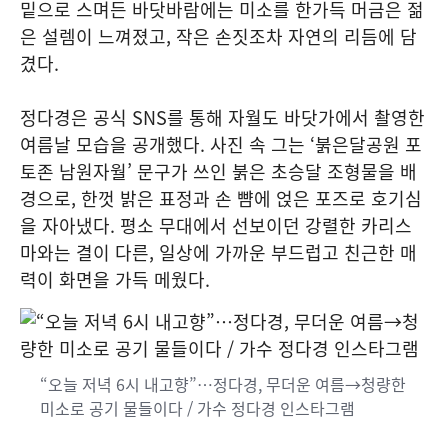
밑으로 스며든 바닷바람에는 미소를 한가득 머금은 젊
은 설렘이 느껴졌고, 작은 손짓조차 자연의 리듬에 담
겼다.
정다경은 공식 SNS를 통해 자월도 바닷가에서 촬영한
여름날 모습을 공개했다. 사진 속 그는 ‘붉은달공원 포
토존 남원자월’ 문구가 쓰인 붉은 초승달 조형물을 배
경으로, 한껏 밝은 표정과 손 뺨에 얹은 포즈로 호기심
을 자아냈다. 평소 무대에서 선보이던 강렬한 카리스
마와는 결이 다른, 일상에 가까운 부드럽고 친근한 매
력이 화면을 가득 메웠다.
“오늘 저녁 6시 내고향”…정다경, 무더운 여름→청량한
미소로 공기 물들이다 / 가수 정다경 인스타그램