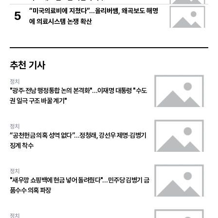
“미국의료비에 지쳤다”…올리버쌤, 왜곡보도 해명
5
에 의료시스템 논쟁 확산
추천 기사
정치
"광주·전남 행정통합 논의 본격화"…이재명 대통령 "수도
권 일극 구조 바꿀 계기"
정치
“공천헌금 의혹 성역 없다”…정청래, 강선우 제명·김병기
징계 착수
정치
"새우깡 쇼핑백에 현금 넣어 돌려줬다"…민주당 김병기 금
품수수 의혹 파장
정치