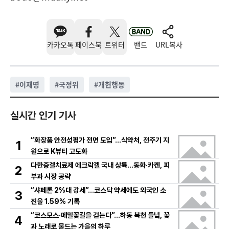
카카오톡
페이스북
트위터
밴드
URL복사
#
이재명
#
국정위
#
개헌행동
실시간 인기 기사
“화장품 안전성평가 전면 도입”…식약처, 전주기 지
1
원으로 K뷰티 고도화
다한증겔치료제 에크락겔 국내 상륙…동화·카켄, 피
2
부과 시장 공략
“샤페론 2%대 강세”…코스닥 약세에도 외국인 소
3
진율 1.59% 기록
“코스모스·메밀꽃길을 걷는다”…하동 북천 들녘, 꽃
4
과 노래로 물드는 가을의 하루