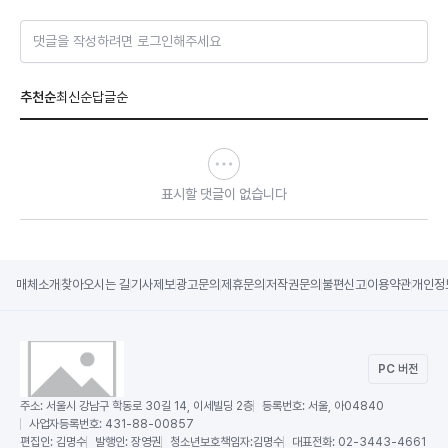
댓글을 작성하려면 로그인해주세요
추천순
최신순
답글순
표시할 댓글이 없습니다
매체소개
찾아오시는 길
기사제보
광고문의
제휴문의
저작권문의
불편신고
이용약관
개인정
PC 버전
주소:
서울시 강남구 학동로 30길 14, 이세빌딩 2층
등록번호:
서울, 아04840
사업자등록번호:
431-88-00857
편집인:
김명수
발행인:
장영권
청소년보호책임자:
김명수
대표전화:
02-3443-4661