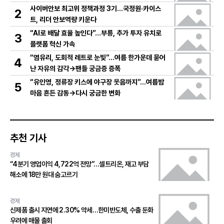
사이버안보 최고위 정책과정 3기…국정원·카이스
2
트, 리더 안보역량 키운다
“AI로 배달 효율 높인다”…부릉, 추가 투자 유치로
3
플랫폼 혁신 가속
“염유리, 도회적 레트로 눈빛”…여름 한가운데 묻어
4
난 자유의 감각→팬들 궁금증 증폭
“유인영, 정류장 키스에 야구장 웃음까지”…여름밤
5
마음 흔든 감동→다시 궁금한 변화
추천 기사
경제
“4분기 영업이익 4,722억 전망”…셀트리온, 재고 부담
해소에 18만 원대 숨고르기
경제
신제품 출시 지연에 2.30% 약세…한미반도체, 수출 둔화
우려에 매물 출회