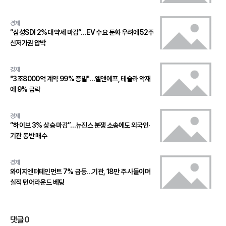
경제
“삼성SDI 2%대 약세 마감”…EV 수요 둔화 우려에 52주
신저가권 압박
경제
"3조8000억 계약 99% 증발"…엘앤에프, 테슬라 악재
에 9% 급락
경제
“하이브 3% 상승 마감”…뉴진스 분쟁 소송에도 외국인·
기관 동반 매수
경제
와이지엔터테인먼트 7% 급등…기관, 18만 주 사들이며
실적 턴어라운드 베팅
댓글
0