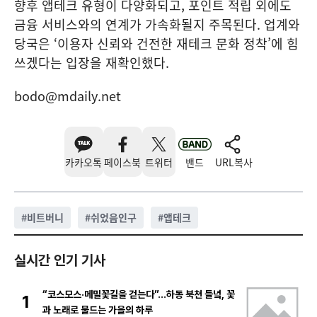
향후 앱테크 유형이 다양화되고, 포인트 적립 외에도
금융 서비스와의 연계가 가속화될지 주목된다. 업계와
당국은 ‘이용자 신뢰와 건전한 재테크 문화 정착’에 힘
쓰겠다는 입장을 재확인했다.
bodo@mdaily.net
카카오톡
페이스북
트위터
밴드
URL복사
#
비트버니
#
쉬었음인구
#
앱테크
실시간 인기 기사
“코스모스·메밀꽃길을 걷는다”…하동 북천 들녘, 꽃
1
과 노래로 물드는 가을의 하루