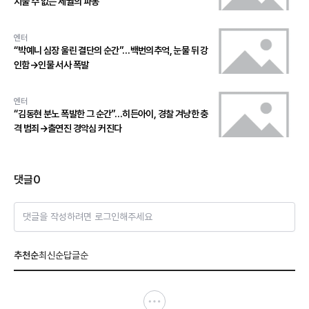
지울 수 없는 세월의 파동
엔터
“박예니 심장 울린 결단의 순간”…백번의추억, 눈물 뒤 강
인함→인물 서사 폭발
엔터
“김동현 분노 폭발한 그 순간”…히든아이, 경찰 겨냥한 충
격 범죄→출연진 경악심 커진다
댓글
0
댓글을 작성하려면 로그인해주세요
추천순
최신순
답글순