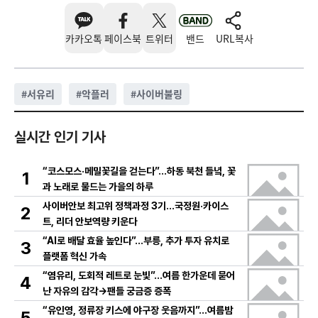
카카오톡
페이스북
트위터
밴드
URL복사
#
서유리
#
악플러
#
사이버불링
실시간 인기 기사
“코스모스·메밀꽃길을 걷는다”…하동 북천 들녘, 꽃
1
과 노래로 물드는 가을의 하루
사이버안보 최고위 정책과정 3기…국정원·카이스
2
트, 리더 안보역량 키운다
“AI로 배달 효율 높인다”…부릉, 추가 투자 유치로
3
플랫폼 혁신 가속
“염유리, 도회적 레트로 눈빛”…여름 한가운데 묻어
4
난 자유의 감각→팬들 궁금증 증폭
“유인영, 정류장 키스에 야구장 웃음까지”…여름밤
5