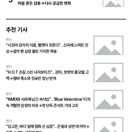
마음 흔든 감동→다시 궁금한 변화
추천 기사
엔터
“시모야 감각의 지층, 벨벳이 흐른다”…신곡에 스며든 잔
상→음악 팬 심장 울린 기이한 파동
엔터
“H.O.T 손길 스민 사자보이즈”…강타, 뜻밖의 롤모델 고
백→멤버 폭소와 짓궂은 장난 번져
엔터
“NMIXX 사과에 남긴 속삭임”…‘Blue Valentine’ 티저
속 격렬한 감정의 미로→첫 단독 콘서트 기대 고조
엔터
“김고은, 바다 앞에 멈춰 선 심장”…은중과 상연 마지막→