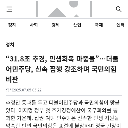
정치
사회
경제
산업
국제
엔터
정치
“31.8조 추경, 민생회복 마중물”…더불
어민주당, 신속 집행 강조하며 국민의힘
비판
입력
2025.07.05 03:22
추경안 통과를 두고 더불어민주당과 국민의힘이 맞붙
었다. 이재명 정부 첫 추가경정예산이 국무회의를 통
과한 가운데, 집권 여당 민주당은 신속한 민생 지원을
약속한 반면 국민의힘은 표결에 불참하며 정국 긴장이