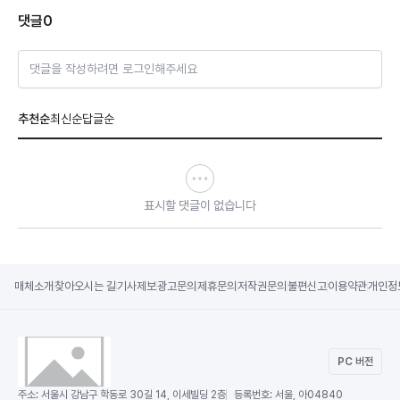
댓글
0
댓글을 작성하려면 로그인해주세요
추천순
최신순
답글순
표시할 댓글이 없습니다
매체소개
찾아오시는 길
기사제보
광고문의
제휴문의
저작권문의
불편신고
이용약관
개인정
PC 버전
주소:
서울시 강남구 학동로 30길 14, 이세빌딩 2층
등록번호:
서울, 아04840