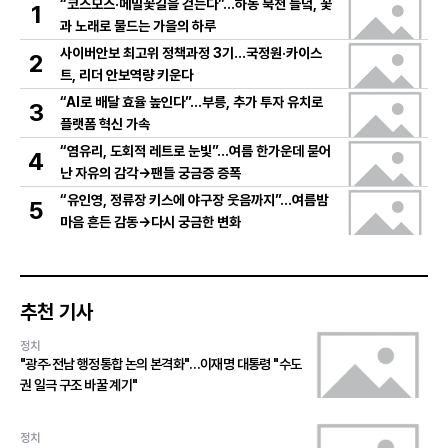
“코스모스·메밀꽃길을 걷는다”…하동 북천 들녘, 꽃
1
과 노래로 물드는 가을의 하루
사이버안보 최고위 정책과정 3기…국정원·카이스
2
트, 리더 안보역량 키운다
“AI로 배달 효율 높인다”…부릉, 추가 투자 유치로
3
플랫폼 혁신 가속
“염유리, 도회적 레트로 눈빛”…여름 한가운데 묻어
4
난 자유의 감각→팬들 궁금증 증폭
“유인영, 정류장 키스에 야구장 웃음까지”…여름밤
5
마음 흔든 감동→다시 궁금한 변화
추천 기사
정치
"광주·전남 행정통합 논의 본격화"…이재명 대통령 "수도
권 일극 구조 바꿀 계기"
정치