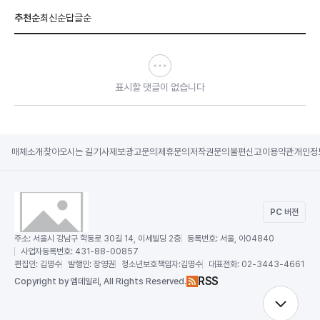
추천순
최신순
답글순
표시할 댓글이 없습니다
매체소개
찾아오시는 길
기사제보
광고문의
제휴문의
저작권문의
불편신고
이용약관
개인정
PC 버전
주소:
서울시 강남구 학동로 30길 14, 이세빌딩 2층
등록번호:
서울, 아04840
사업자등록번호:
431-88-00857
편집인:
김명수
발행인:
장영권
청소년보호책임자:
김명수
대표전화:
02-3443-4661
RSS
Copy
right by 엠데일리,
All Rights Reserved.