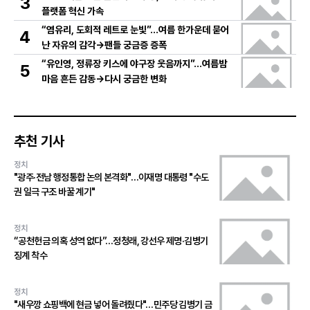
3
플랫폼 혁신 가속
“염유리, 도회적 레트로 눈빛”…여름 한가운데 묻어
4
난 자유의 감각→팬들 궁금증 증폭
“유인영, 정류장 키스에 야구장 웃음까지”…여름밤
5
마음 흔든 감동→다시 궁금한 변화
추천 기사
정치
"광주·전남 행정통합 논의 본격화"…이재명 대통령 "수도
권 일극 구조 바꿀 계기"
정치
“공천헌금 의혹 성역 없다”…정청래, 강선우 제명·김병기
징계 착수
정치
"새우깡 쇼핑백에 현금 넣어 돌려줬다"…민주당 김병기 금