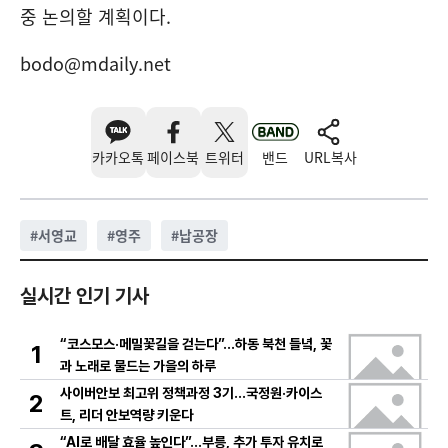
중 논의할 계획이다.
bodo@mdaily.net
카카오톡
페이스북
트위터
밴드
URL복사
#
서영교
#
영주
#
납공장
실시간 인기 기사
“코스모스·메밀꽃길을 걷는다”…하동 북천 들녘, 꽃
1
과 노래로 물드는 가을의 하루
사이버안보 최고위 정책과정 3기…국정원·카이스
2
트, 리더 안보역량 키운다
“AI로 배달 효율 높인다”…부릉, 추가 투자 유치로