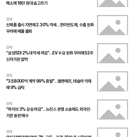
해소에 18만 원대 숨고르기
경제
신제품 출시 지연에 2.30% 약세…한미반도체, 수출 둔화
우려에 매물 출회
경제
“삼성SDI 2%대 약세 마감”…EV 수요 둔화 우려에 52주
신저가권 압박
경제
"3조8000억 계약 99% 증발"…엘앤에프, 테슬라 악재
에 9% 급락
경제
“하이브 3% 상승 마감”…뉴진스 분쟁 소송에도 외국인·
기관 동반 매수
경제