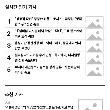
실시간 인기 기사
"성공적 작전" 주장한 해롤드 로저스…국정원 "명백
1
한 허위" 정면 충돌
“T멤버십 디지털 혜택 확장”…SKT, 구독·헬스케어
2
띄워 고객 락인
음성기반 정신건강 AI…닥터프레소, 중앙대와 인재
3
양성 MOU
원격심박모니터링 수가 인정…하이카디, 디지털병
4
원 전환 속도낸다
AI시대 개인정보기술포럼 성과 공유…사전예방 패
5
러다임 속도
추천 기사
경제
“4분기 영업이익 4,722억 전망”…셀트리온, 재고 부담