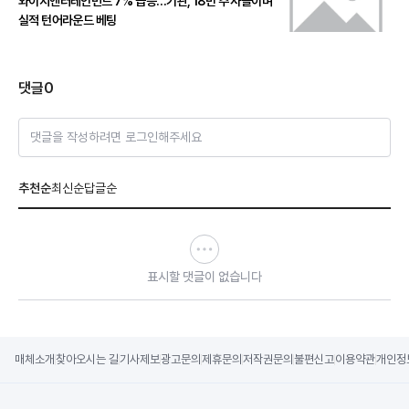
와이지엔터테인먼트 7% 급등…기관, 18만 주 사들이며
실적 턴어라운드 베팅
댓글
0
댓글을 작성하려면 로그인해주세요
추천순
최신순
답글순
표시할 댓글이 없습니다
매체소개
찾아오시는 길
기사제보
광고문의
제휴문의
저작권문의
불편신고
이용약관
개인정