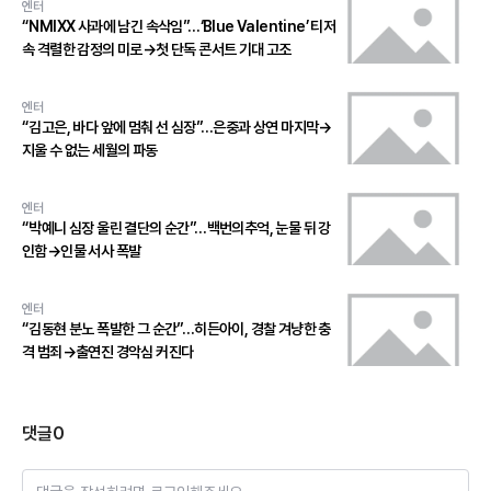
엔터
“NMIXX 사과에 남긴 속삭임”…‘Blue Valentine’ 티저
속 격렬한 감정의 미로→첫 단독 콘서트 기대 고조
엔터
“김고은, 바다 앞에 멈춰 선 심장”…은중과 상연 마지막→
지울 수 없는 세월의 파동
엔터
“박예니 심장 울린 결단의 순간”…백번의추억, 눈물 뒤 강
인함→인물 서사 폭발
엔터
“김동현 분노 폭발한 그 순간”…히든아이, 경찰 겨냥한 충
격 범죄→출연진 경악심 커진다
댓글
0