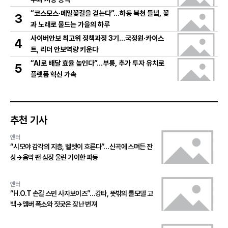
“코스모스·메밀꽃길을 걷는다”…하동 북천 들녘, 꽃
3
과 노래로 물드는 가을의 하루
사이버안보 최고위 정책과정 3기…국정원·카이스
4
트, 리더 안보역량 키운다
“AI로 배달 효율 높인다”…부릉, 추가 투자 유치로
5
플랫폼 혁신 가속
추천 기사
엔터
“시모야 감각의 지층, 벨벳이 흐른다”…신곡에 스며든 잔
상→음악 팬 심장 울린 기이한 파동
엔터
“H.O.T 손길 스민 사자보이즈”…강타, 뜻밖의 롤모델 고
백→멤버 폭소와 짓궂은 장난 번져