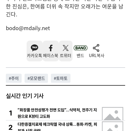
한 진심은, 한여름 더위 속 작지만 오래가는 여운을 남
긴다.
bodo@mdaily.net
카카오톡
페이스북
트위터
밴드
URL복사
#
주이
#
모모랜드
#
토마토
실시간 인기 기사
“화장품 안전성평가 전면 도입”…식약처, 전주기 지
1
원으로 K뷰티 고도화
다한증겔치료제 에크락겔 국내 상륙…동화·카켄, 피
2
부과 시장 공략