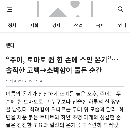
정치
사회
경제
산업
국제
엔터
엔터
“주이, 토마토 쥔 한 손에 스민 온기”…
솔직한 고백→소박함이 물든 순간
입력
2025.07.05 12:14
여름의 온기가 잔잔하게 스며든 늦은 오후, 주이는 두
손에 쥔 토마토로 그 누구보다 진솔한 하루의 한 장면
을 남겼다. 화려함이 뒤따르는 무대 위 모습과 달리, 화
면을 채운 붉은 토마토와 하얀 조명 아래의 정갈한 손
끝은 잔잔한 고요와 일상의 온기를 고스란히 드러냈