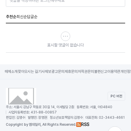
댓글을 작성하려면 로그인해주세요
추천순
최신순
답글순
표시할 댓글이 없습니다
매체소개
찾아오시는 길
기사제보
광고문의
제휴문의
저작권문의
불편신고
이용약관
개인정
PC 버전
주소:
서울시 강남구 학동로 30길 14, 이세빌딩 2층
등록번호:
서울, 아04840
사업자등록번호:
431-88-00857
편집인:
김명수
발행인:
장영권
청소년보호책임자:
김명수
대표전화:
02-3443-4661
RSS
Copy
right by 엠데일리,
All Rights Reserved.