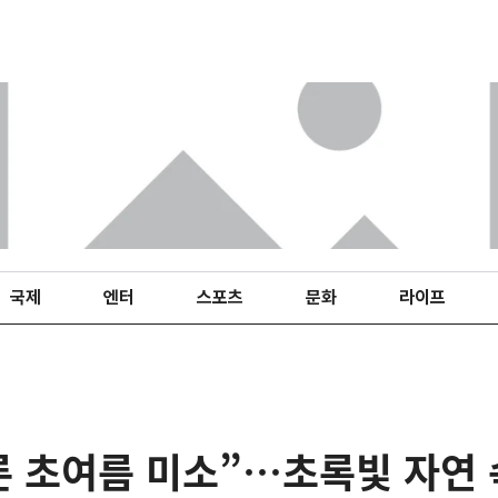
국제
엔터
스포츠
문화
라이프
른 초여름 미소”…초록빛 자연 