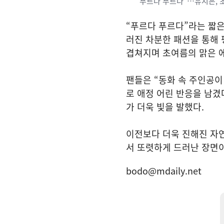
“푸르다 푸르다”…유시은,
“푸르다 푸르다”라는 짧
러진 차분한 패션을 통해 
겹쳐지며 초여름의 맑은 
팬들은 “동화 속 주인공이
로 애정 어린 반응을 남겼
가 더욱 빛을 발했다.
이전보다 더욱 진해진 자연
서 또렷하게 드러난 장면
bodo@mdaily.net