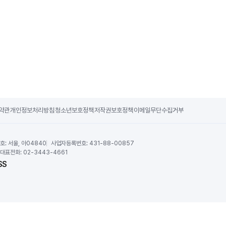
약관
개인정보처리방침
청소년보호정책
저작권보호정책
이메일무단수집거부
호:
서울, 아04840
사업자등록번호:
431-88-00857
대표전화:
02-3443-4661
SS