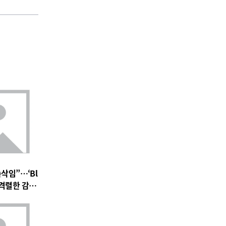
속삭임”…‘Bl
 속 격렬한 감정
 기대 고조