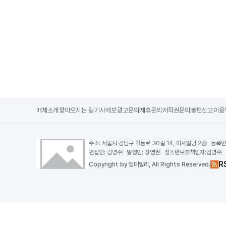
매체소개
찾아오시는 길
기사제보
광고문의
제휴문의
저작권문의
불편신고
이용
주소:
서울시 강남구 학동로 30길 14, 이세빌딩 2층
등록번
편집인:
김명수
발행인:
장영권
청소년보호책임자:
김명수
R
Copy
right by 엠데일리,
All Rights Reserved.