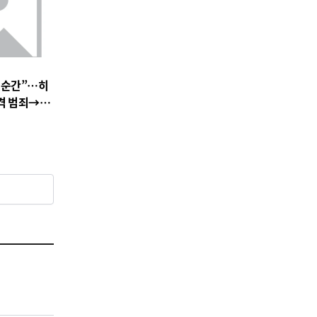
 순간”…히
충격 범죄→출