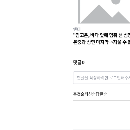
엔터
“김고은, 바다 앞에 멈춰 선 심
은중과 상연 마지막→지울 수 
세월의 파동
댓글
0
댓글을 작성하려면 로그인해주
추천순
최신순
답글순