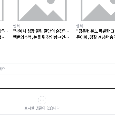
엔터
엔터
장”…
“박예니 심장 울린 결단의 순간”…
“김동현 분노 폭발한 그
없는
백번의추억, 눈물 뒤 강인함→인물
든아이, 경찰 겨냥한 
서사 폭발
연진 경악심 커진다
세요
표시할 댓글이 없습니다