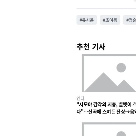
#
유시은
#
초여름
#
청
추천 기사
엔터
“시모야 감각의 지층, 벨벳이 
다”…신곡에 스며든 잔상→음
심장 울린 기이한 파동