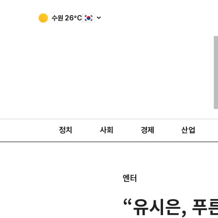
수원
26
ºC
정치
사회
경제
산업
엔터
“유시은, 푸