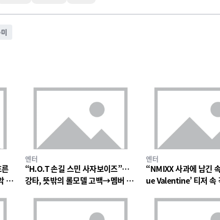
순미
엔터
엔터
흐른
“H.O.T 손길 스민 사자보이즈”…
“NMIXX 사과에 남긴 
악 팬
강타, 뜻밖의 롤모델 고백→멤버 폭
ue Valentine’ 티저
소와 짓궂은 장난 번져
의 미로→첫 단독 콘서트