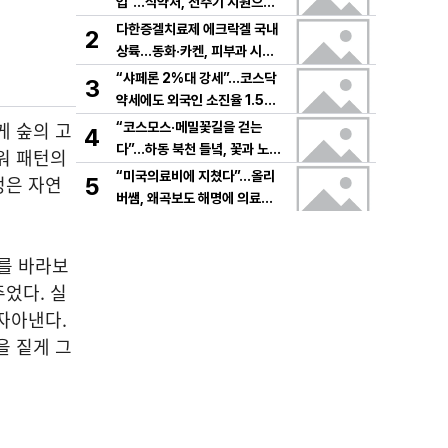
입”…식약처, 전주기 지원으로
K뷰티 고도화
다한증겔치료제 에크락겔 국내
2
상륙…동화·카켄, 피부과 시장
공략
“샤페론 2%대 강세”…코스닥
3
약세에도 외국인 소진율 1.5
9% 기록
게 숲의 고
“코스모스·메밀꽃길을 걷는
4
다”…하동 북천 들녘, 꽃과 노래
워 패턴의
로 물드는 가을의 하루
“미국의료비에 지쳤다”…올리
정은 자연
5
버쌤, 왜곡보도 해명에 의료시
스템 논쟁 확산
를 바라보
었다. 실
자아낸다.
을 짙게 그