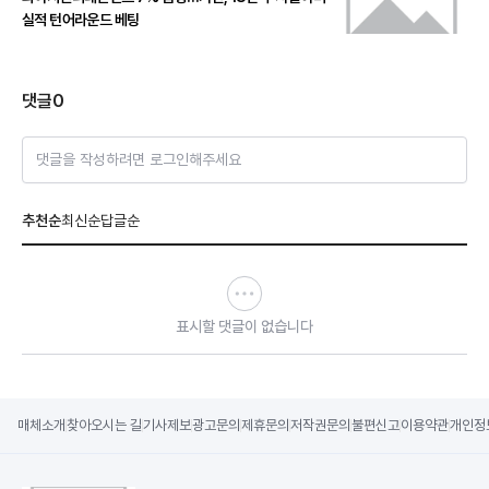
실적 턴어라운드 베팅
댓글
0
댓글을 작성하려면 로그인해주세요
추천순
최신순
답글순
표시할 댓글이 없습니다
매체소개
찾아오시는 길
기사제보
광고문의
제휴문의
저작권문의
불편신고
이용약관
개인정