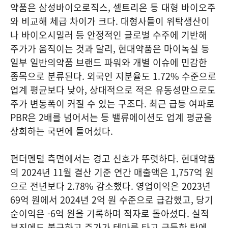
약품은 삼성바이오로직스, 셀트리온 등 대형 바이오주
와 비교해 체급 차이가 크다. 대형사들이 위탁생산이
나 바이오시밀러 등 안정적인 글로벌 수주에 기반해
주가가 움직이는 것과 달리, 현대약품은 마이녹실 등
일부 일반의약품 브랜드 파워와 개별 이슈에 민감한
종목으로 분류된다. 외국인 지분율도 1.72% 수준으로
업계 평균보다 낮아, 상대적으로 적은 유동성만으로도
주가 변동폭이 커질 수 있는 구조다. 최근 급등 여파로
PBR은 2배를 넘어서는 등 밸류에이션도 업계 평균을
상회하는 국면에 들어섰다.
펀더멘털 측면에서는 경고 신호가 뚜렷하다. 현대약품
의 2024년 11월 결산 기준 연간 매출액은 1,757억 원
으로 전년보다 2.78% 감소했다. 영업이익은 2023년
69억 원에서 2024년 2억 원 수준으로 급감했고, 당기
순이익은 -6억 원을 기록하며 적자로 돌아섰다. 실적
부진에도 불구하고 주가가 테마를 타고 급등한 탓에