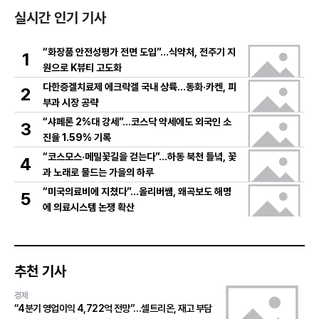
실시간 인기 기사
“화장품 안전성평가 전면 도입”…식약처, 전주기 지
1
원으로 K뷰티 고도화
다한증겔치료제 에크락겔 국내 상륙…동화·카켄, 피
2
부과 시장 공략
“샤페론 2%대 강세”…코스닥 약세에도 외국인 소
3
진율 1.59% 기록
“코스모스·메밀꽃길을 걷는다”…하동 북천 들녘, 꽃
4
과 노래로 물드는 가을의 하루
“미국의료비에 지쳤다”…올리버쌤, 왜곡보도 해명
5
에 의료시스템 논쟁 확산
추천 기사
경제
“4분기 영업이익 4,722억 전망”…셀트리온, 재고 부담