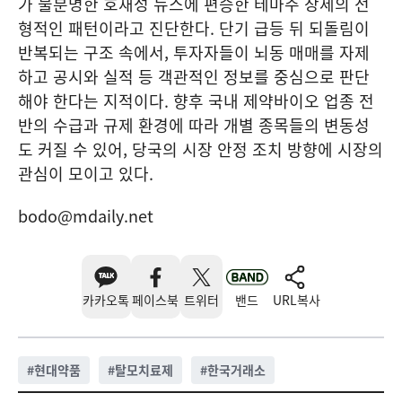
가 불분명한 호재성 뉴스에 편승한 테마주 장세의 전
형적인 패턴이라고 진단한다. 단기 급등 뒤 되돌림이
반복되는 구조 속에서, 투자자들이 뇌동 매매를 자제
하고 공시와 실적 등 객관적인 정보를 중심으로 판단
해야 한다는 지적이다. 향후 국내 제약바이오 업종 전
반의 수급과 규제 환경에 따라 개별 종목들의 변동성
도 커질 수 있어, 당국의 시장 안정 조치 방향에 시장의
관심이 모이고 있다.
bodo@mdaily.net
카카오톡
페이스북
트위터
밴드
URL복사
#
현대약품
#
탈모치료제
#
한국거래소