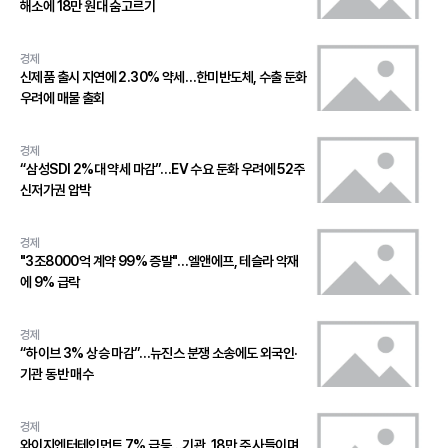
해소에 18만 원대 숨고르기
경제
신제품 출시 지연에 2.30% 약세…한미반도체, 수출 둔화
우려에 매물 출회
경제
“삼성SDI 2%대 약세 마감”…EV 수요 둔화 우려에 52주
신저가권 압박
경제
"3조8000억 계약 99% 증발"…엘앤에프, 테슬라 악재
에 9% 급락
경제
“하이브 3% 상승 마감”…뉴진스 분쟁 소송에도 외국인·
기관 동반 매수
경제
와이지엔터테인먼트 7% 급등…기관, 18만 주 사들이며