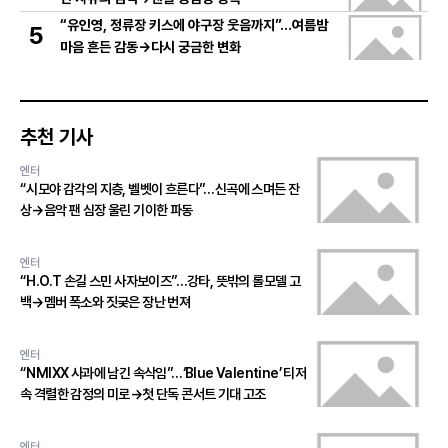
“유인영, 정류장 키스에 야구장 웃음까지”…여름밤
5
마음 흔든 감동→다시 궁금한 변화
추천 기사
엔터
“시모야 감각의 지층, 벨벳이 흐른다”…신곡에 스며든 잔
상→음악 팬 심장 울린 기이한 파동
엔터
“H.O.T 손길 스민 사자보이즈”…강타, 뜻밖의 롤모델 고
백→멤버 폭소와 짓궂은 장난 번져
엔터
“NMIXX 사과에 남긴 속삭임”…‘Blue Valentine’ 티저
속 격렬한 감정의 미로→첫 단독 콘서트 기대 고조
엔터