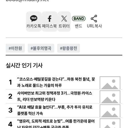
카카오톡
페이스북
트위터
밴드
URL복사
#
이찬원
#
불후의명곡
#
왕중왕전
실시간 인기 기사
“코스모스·메밀꽃길을 걷는다”…하동 북천 들녘, 꽃
1
과 노래로 물드는 가을의 하루
사이버안보 최고위 정책과정 3기…국정원·카이스
2
트, 리더 안보역량 키운다
“AI로 배달 효율 높인다”…부릉, 추가 투자 유치로
3
플랫폼 혁신 가속
“염유리, 도회적 레트로 눈빛”…여름 한가운데 묻어
4
난 자유의 감각→팬들 궁금증 증폭