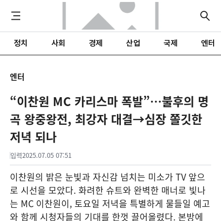
정치
사회
경제
산업
국제
엔터
엔터
“이찬원 MC 카리스마 폭발”…불후의 명
곡 왕중왕전, 최강자 대결→심장 쫄깃한
저녁 되나
입력
2025.07.05 07:51
이찬원의 밝은 눈빛과 자신감 넘치는 미소가 TV 앞으
로 시선을 모았다. 화려한 슈트와 완벽한 매너로 빛나
는 MC 이찬원이, 토요일 저녁을 특별하게 물들일 예고
와 함께 시청자들의 기대를 한껏 끌어올렸다. 본방에