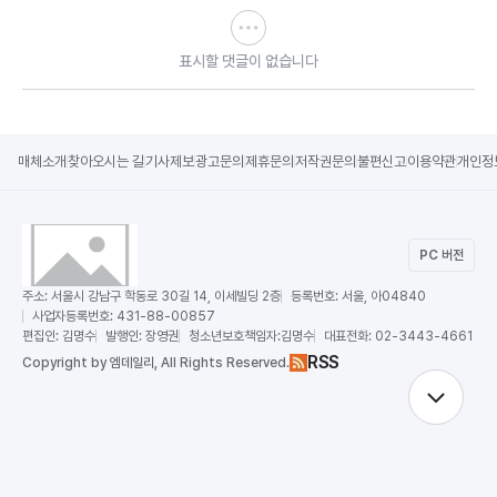
표시할 댓글이 없습니다
매체소개
찾아오시는 길
기사제보
광고문의
제휴문의
저작권문의
불편신고
이용약관
개인정
PC 버전
주소:
서울시 강남구 학동로 30길 14, 이세빌딩 2층
등록번호:
서울, 아04840
사업자등록번호:
431-88-00857
편집인:
김명수
발행인:
장영권
청소년보호책임자:
김명수
대표전화:
02-3443-4661
RSS
Copy
right by 엠데일리,
All Rights Reserved.