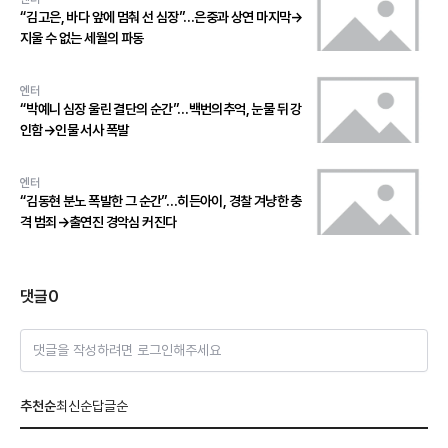
“김고은, 바다 앞에 멈춰 선 심장”…은중과 상연 마지막→
지울 수 없는 세월의 파동
엔터
“박예니 심장 울린 결단의 순간”…백번의추억, 눈물 뒤 강
인함→인물 서사 폭발
엔터
“김동현 분노 폭발한 그 순간”…히든아이, 경찰 겨냥한 충
격 범죄→출연진 경악심 커진다
댓글
0
댓글을 작성하려면 로그인해주세요
추천순
최신순
답글순