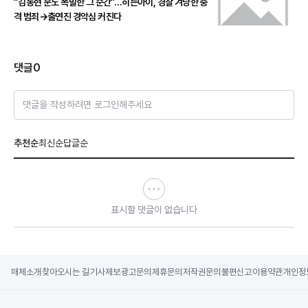
“김동현 분노 폭발한 그 순간”…히든아이, 경찰 겨냥한 충
격 범죄→출연진 경악심 커진다
댓글
0
댓글을 작성하려면 로그인해주세요
추천순
최신순
답글순
표시할 댓글이 없습니다
매체소개
찾아오시는 길
기사제보
광고문의
제휴문의
저작권문의
불편신고
이용약관
개인정