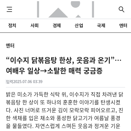
정치
사회
경제
산업
국제
엔터
엔터
“이수지 닭볶음탕 한상, 웃음과 온기”…
여배우 일상→소탈한 매력 궁금증
입력
2025.07.06 03:39
밝은 미소가 가득한 식탁 위, 이수지가 직접 차려낸 닭
볶음탕 한 상이 또 하나의 훈훈한 이야기를 탄생시켰
다. 사진 너머로 뜨거운 김이 모락모락 피어오르고, 진
한 색채를 입은 채소와 풍성한 닭고기가 여름날 풍경
을 물들였다. 자연스럽게 스며든 웃음과 정겨운 기운