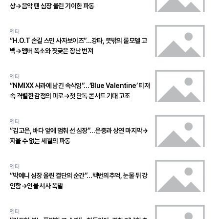
상→음악 팬 심장 울린 기이한 파동
엔터
“H.O.T 손길 스민 사자보이즈”…강타, 뜻밖의 롤모델 고
백→멤버 폭소와 짓궂은 장난 번져
엔터
“NMIXX 사과에 남긴 속삭임”…‘Blue Valentine’ 티저
속 격렬한 감정의 미로→첫 단독 콘서트 기대 고조
엔터
“김고은, 바다 앞에 멈춰 선 심장”…은중과 상연 마지막→
지울 수 없는 세월의 파동
엔터
“박예니 심장 울린 결단의 순간”…백번의추억, 눈물 뒤 강
인함→인물 서사 폭발
엔터