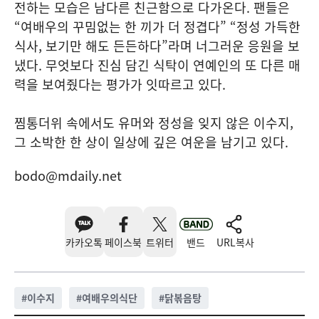
전하는 모습은 남다른 친근함으로 다가온다. 팬들은
“여배우의 꾸밈없는 한 끼가 더 정겹다” “정성 가득한
식사, 보기만 해도 든든하다”라며 너그러운 응원을 보
냈다. 무엇보다 진심 담긴 식탁이 연예인의 또 다른 매
력을 보여줬다는 평가가 잇따르고 있다.
찜통더위 속에서도 유머와 정성을 잊지 않은 이수지,
그 소박한 한 상이 일상에 깊은 여운을 남기고 있다.
bodo@mdaily.net
카카오톡
페이스북
트위터
밴드
URL복사
#
이수지
#
여배우의식단
#
닭볶음탕