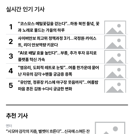
실시간 인기 기사
“코스모스·메밀꽃길을 걷는다”…하동 북천 들녘, 꽃
1
과 노래로 물드는 가을의 하루
사이버안보 최고위 정책과정 3기…국정원·카이스
2
트, 리더 안보역량 키운다
“AI로 배달 효율 높인다”…부릉, 추가 투자 유치로
3
플랫폼 혁신 가속
“염유리, 도회적 레트로 눈빛”…여름 한가운데 묻어
4
난 자유의 감각→팬들 궁금증 증폭
“유인영, 정류장 키스에 야구장 웃음까지”…여름밤
5
마음 흔든 감동→다시 궁금한 변화
추천 기사
엔터
“시모야 감각의 지층, 벨벳이 흐른다”…신곡에 스며든 잔