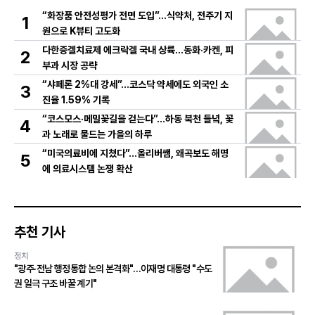
“화장품 안전성평가 전면 도입”…식약처, 전주기 지
1
원으로 K뷰티 고도화
다한증겔치료제 에크락겔 국내 상륙…동화·카켄, 피
2
부과 시장 공략
“샤페론 2%대 강세”…코스닥 약세에도 외국인 소
3
진율 1.59% 기록
“코스모스·메밀꽃길을 걷는다”…하동 북천 들녘, 꽃
4
과 노래로 물드는 가을의 하루
“미국의료비에 지쳤다”…올리버쌤, 왜곡보도 해명
5
에 의료시스템 논쟁 확산
추천 기사
정치
"광주·전남 행정통합 논의 본격화"…이재명 대통령 "수도
권 일극 구조 바꿀 계기"