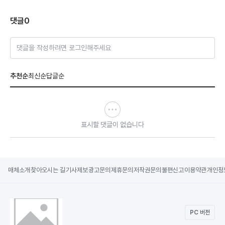
댓글
0
댓글을 작성하려면 로그인해주세요
추천순
최신순
답글순
표시할 댓글이 없습니다
매체소개
찾아오시는 길
기사제보
광고문의
제휴문의
저작권문의
불편신고
이용약관
개인정
PC 버전