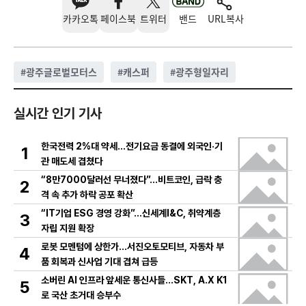
카카오톡
페이스북
트위터
밴드
URL복사
#
광주글로벌모터스
#
캐스퍼
#
광주형일자리
실시간 인기 기사
한국전력 2%대 약세…전기요금 동결에 외국인·기
1
관 매도세 겹쳤다
“8만7000달러선 무너졌다”…비트코인, 급락 충
2
격 속 추가 하락 공포 확산
“IT기업 ESG 경영 강화”…신세계I&C, 취약계층
3
자립 지원 확장
로봇 모멘텀에 상한가…서진오토모티브, 자동차 부
4
품 회복과 신사업 기대 겹쳐 급등
소버린 AI 인프라 앞세운 통신사들…SKT, A.X K1
5
로 국산 초거대 승부수