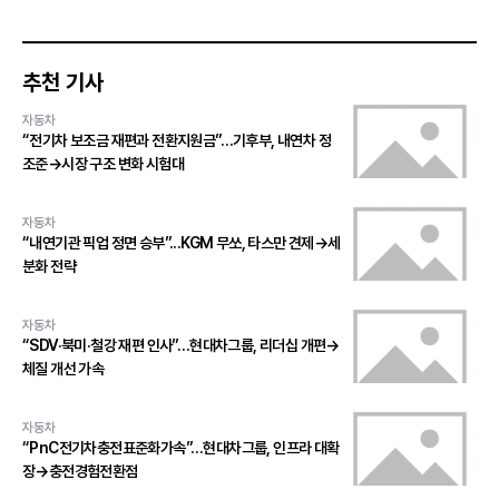
추천 기사
자동차
“전기차 보조금 재편과 전환지원금”…기후부, 내연차 정
조준→시장 구조 변화 시험대
자동차
“내연기관 픽업 정면 승부”...KGM 무쏘, 타스만 견제→세
분화 전략
자동차
“SDV·북미·철강 재편 인사”…현대차그룹, 리더십 개편→
체질 개선 가속
자동차
“PnC전기차충전표준화가속”…현대차그룹, 인프라 대확
장→충전경험전환점