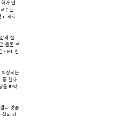
문화가 만
 교수는
않고 의료
‘삶의 질
은 물론 부
 CML 환
가 확장되는
 등 환자
상을 파악
개발과 맞춤
 삶의 경