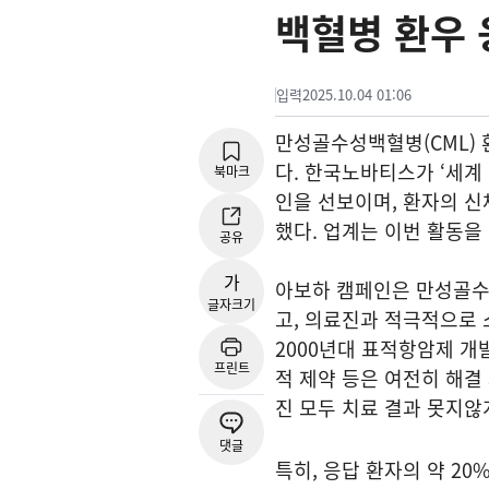
백혈병 환우 
입력
2025.10.04 01:06
만성골수성백혈병(CML) 
다. 한국노바티스가 ‘세계
북마크
인을 선보이며, 환자의 신
했다. 업계는 이번 활동을
공유
가
아보하 캠페인은 만성골수
글자크기
고, 의료진과 적극적으로
2000년대 표적항암제 개
프린트
적 제약 등은 여전히 해결 
진 모두 치료 결과 못지않
댓글
특히, 응답 환자의 약 2