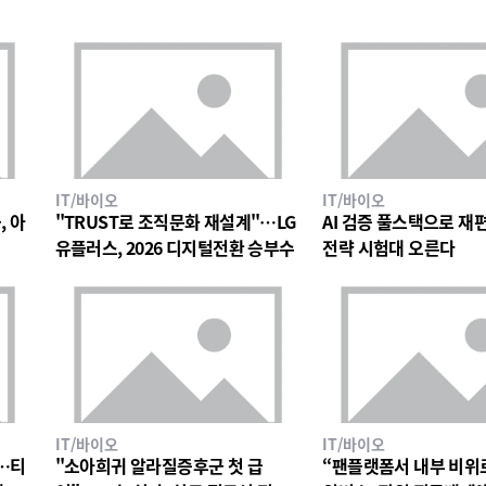
IT/바이오
IT/바이오
, 아
"TRUST로 조직문화 재설계"…LG
AI 검증 풀스택으로 재편한
유플러스, 2026 디지털전환 승부수
전략 시험대 오른다
IT/바이오
IT/바이오
…티
"소아희귀 알라질증후군 첫 급
“팬플랫폼서 내부 비위