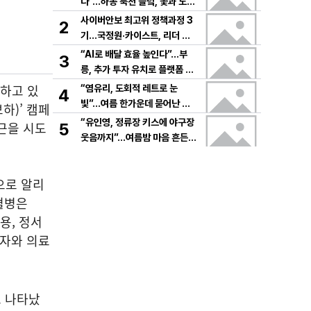
다”…하동 북천 들녘, 꽃과 노래
로 물드는 가을의 하루
사이버안보 최고위 정책과정 3
2
기…국정원·카이스트, 리더 안
보역량 키운다
“AI로 배달 효율 높인다”…부
3
릉, 추가 투자 유치로 플랫폼 혁
신 가속
화하고 있
“염유리, 도회적 레트로 눈
4
빛”…여름 한가운데 묻어난 자
하)’ 캠페
유의 감각→팬들 궁금증 증폭
“유인영, 정류장 키스에 야구장
근을 시도
5
웃음까지”…여름밤 마음 흔든
감동→다시 궁금한 변화
으로 알리
혈병은
용, 정서
환자와 의료
로 나타났