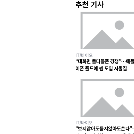
추천 기사
IT/바이오
“대화면 폴더블폰 경쟁”…애플
이폰 폴드에 펜 도입 저울질
IT/바이오
“보지않아도듣지않아도쓴다”