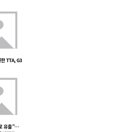
 TTA, G3
로 유출”…