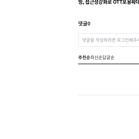
빙, 접근성강화로 OTT포용확
댓글
0
댓글을 작성하려면 로그인해주
추천순
최신순
답글순