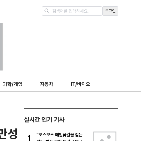
로그인
과학/게임
자동차
IT/바이오
실시간 인기 기사
 만성
“코스모스·메밀꽃길을 걷는
1