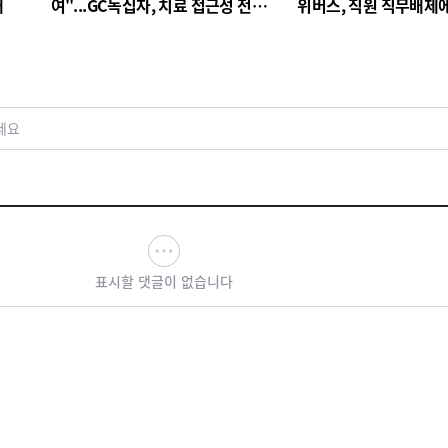
대
여"...GC녹십자, 치료 접근성 전환
위버스, 직원 직무배제
점
검토
세요
표시할 댓글이 없습니다