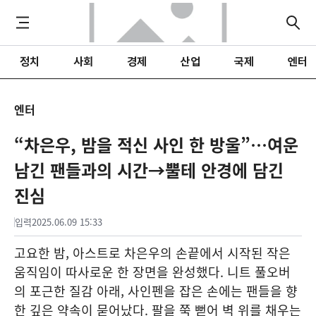
정치
사회
경제
산업
국제
엔터
엔터
“차은우, 밤을 적신 사인 한 방울”…여운
남긴 팬들과의 시간→뿔테 안경에 담긴
진심
입력
2025.06.09 15:33
고요한 밤, 아스트로 차은우의 손끝에서 시작된 작은
움직임이 따사로운 한 장면을 완성했다. 니트 풀오버
의 포근한 질감 아래, 사인펜을 잡은 손에는 팬들을 향
한 깊은 약속이 묻어났다. 팔을 쭉 뻗어 벽 위를 채우는