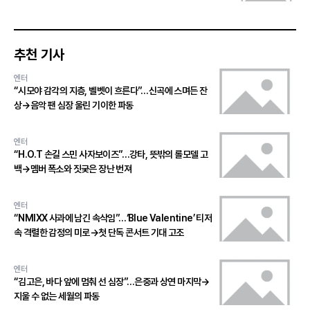
추천 기사
엔터
“시모야 감각의 지층, 벨벳이 흐른다”…신곡에 스며든 잔
상→음악 팬 심장 울린 기이한 파동
엔터
“H.O.T 손길 스민 사자보이즈”…강타, 뜻밖의 롤모델 고
백→멤버 폭소와 짓궂은 장난 번져
엔터
“NMIXX 사과에 남긴 속삭임”…‘Blue Valentine’ 티저
속 격렬한 감정의 미로→첫 단독 콘서트 기대 고조
엔터
“김고은, 바다 앞에 멈춰 선 심장”…은중과 상연 마지막→
지울 수 없는 세월의 파동