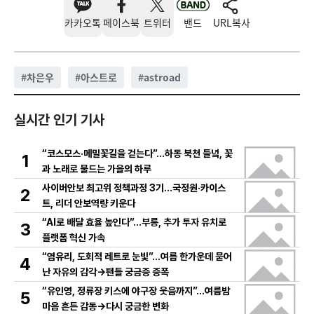
카카오톡
페이스북
트위터
밴드
URL복사
#
차은우
#
아스트로
#
astroad
실시간 인기 기사
“코스모스·메밀꽃길을 걷는다”…하동 북천 들녘, 꽃
1
과 노래로 물드는 가을의 하루
사이버안보 최고위 정책과정 3기…국정원·카이스
2
트, 리더 안보역량 키운다
“AI로 배달 효율 높인다”…부릉, 추가 투자 유치로
3
플랫폼 혁신 가속
“염유리, 도회적 레트로 눈빛”…여름 한가운데 묻어
4
난 자유의 감각→팬들 궁금증 증폭
“유인영, 정류장 키스에 야구장 웃음까지”…여름밤
5
마음 흔든 감동→다시 궁금한 변화