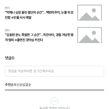
엔터
“박예니 심장 울린 결단의 순간”…백번의추억, 눈물 뒤 강
인함→인물 서사 폭발
엔터
“김동현 분노 폭발한 그 순간”…히든아이, 경찰 겨냥한 충
격 범죄→출연진 경악심 커진다
댓글
0
댓글을 작성하려면 로그인해주세요
추천순
최신순
답글순
표시할 댓글이 없습니다