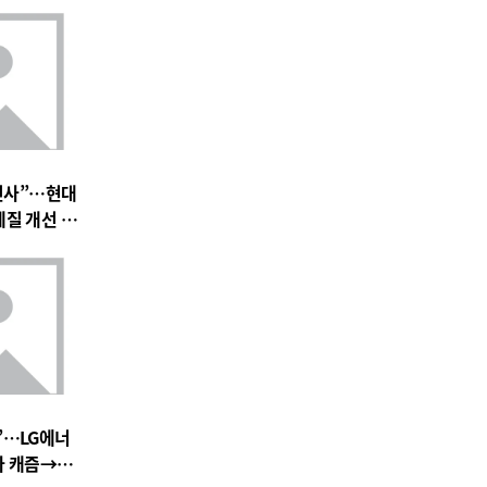
 인사”…현대
체질 개선 가
”…LG에너
차 캐즘→위