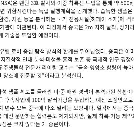
SA)은 톈원 3호 발사와 이중 착륙선 투입을 통해 약 500g
31년 귀환시킨다는 독립 실행계획을 공개했다. 습득한 샘플은
환경, 자원 등을 분석하는 국가 전용시설(허페이 소재)에 격
구기관에 이관된다. 이 과정에서 중국은 2m 지하 굴착, 장거리
계 기술을 투입할 예정이다.
·유럽 로버 중심 탐색 방식의 한계를 뛰어넘었다. 중국은 이미
, 지질학적 연대 분석·미생물 흔적 보존 등 국제적 연구 경쟁
우주생물학 전문가 리이량 교수는 “금속 영양소 함량이 높아
 장소에 집중할 것”이라고 분석한다.
성 샘플 확보를 둘러싼 미·중 패권 경쟁이 본격화된 상황이
등 후속사업에 100억 달러가량을 투입하는 예산 조정안으로
치 변수 모두 중국에 다소 밀리는 모양새다. 일각에서는 중
 대신 운반하는 협력론도 제기되지만, 실제 착륙·기동 제약
성은 크지 않다는 게 중론이다.