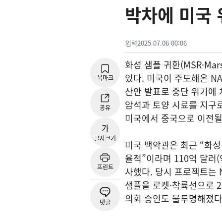
박차에 미국 
입력
2025.07.06 00:06
화성 샘플 귀환(MSR·Mar
있다. 미국이 주도해온 NA
북마크
산안 발표로 중단 위기에 처
암석과 토양 시료를 지구로
공유
미국에서 중국으로 이전될 
가
글자크기
미국 백악관은 최근 “화성
율적”이라며 110억 달러(
프린트
사했다. 당시 프로젝트는 
샘플을 로켓·착륙선으로 2
의회 승인도 불투명해졌다.
댓글