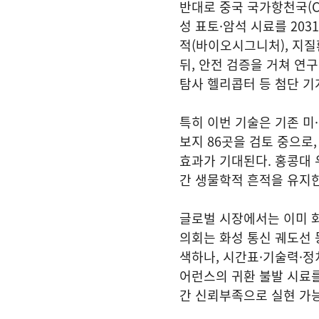
반대로 중국 국가항천국(CN
성 표토·암석 시료를 20
적(바이오시그니처), 지질
뒤, 안전 검증을 거쳐 연
탐사 헬리콥터 등 첨단 기
특히 이번 기술은 기존 미
보지 86곳을 검토 중으로
효과가 기대된다. 홍콩대 
간 생물학적 흔적을 유지한
글로벌 시장에서는 이미 화
의회는 화성 통신 궤도선 
색하나, 시간표·기술력·정
어런스의 귀환 불발 시료를
간 신뢰부족으로 실현 가능