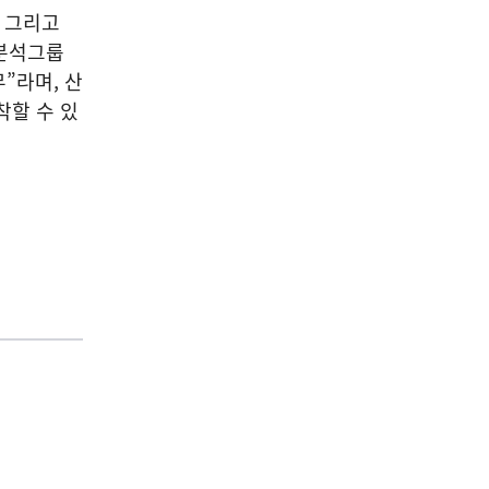
, 그리고
램분석그룹
”라며, 산
착할 수 있