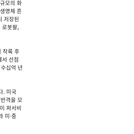
 규모의 화
 생명체 흔
리 저장된
 로봇팔,
 착륙 후
에서 선점
 수십억 년
다. 미국
 반격을 모
국이 퍼서비
과 미·중