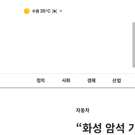
수원
35
ºC
정치
사회
경제
산업
자동차
“화성 암석 