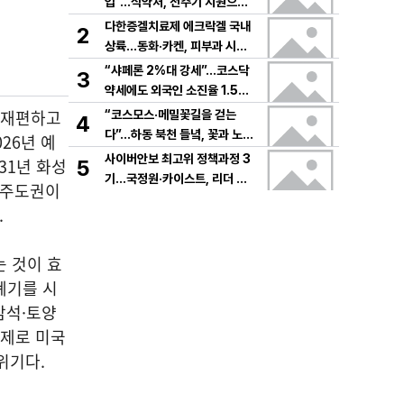
입”…식약처, 전주기 지원으로
K뷰티 고도화
다한증겔치료제 에크락겔 국내
2
상륙…동화·카켄, 피부과 시장
공략
“샤페론 2%대 강세”…코스닥
3
약세에도 외국인 소진율 1.5
9% 기록
을 재편하고
“코스모스·메밀꽃길을 걷는
4
다”…하동 북천 들녘, 꽃과 노래
26년 예
로 물드는 가을의 하루
사이버안보 최고위 정책과정 3
31년 화성
5
기…국정원·카이스트, 리더 안
 주도권이
보역량 키운다
.
는 것이 효
 폐기를 시
암석·토양
난제로 미국
위기다.