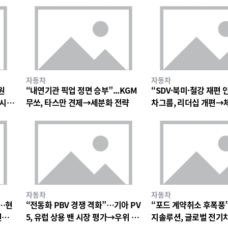
자동차
자동차
원
“내연기관 픽업 정면 승부”...KGM
“SDV·북미·철강 재편
→시장
무쏘, 타스만 견제→세분화 전략
차그룹, 리더십 개편→
속
자동차
자동차
…현
“전동화 PBV 경쟁 격화”…기아 PV
“포드 계약취소 후폭풍
전경
5, 유럽 상용 밴 시장 평가→우위 확
지솔루션, 글로벌 전기