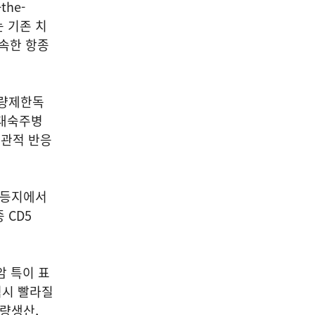
the-
는 기존 치
신속한 항종
용량제한독
편대숙주병
 객관적 반응
럽 등지에서
 CD5
암 특이 표
 역시 빨라질
대량생산,