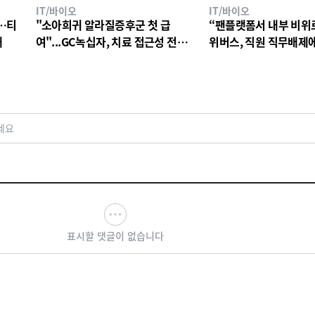
IT/바이오
IT/바이오
…티
"소아희귀 알라질증후군 첫 급
“팬플랫폼서 내부 비위
대
여"...GC녹십자, 치료 접근성 전환
위버스, 직원 직무배제
점
검토
세요
표시할 댓글이 없습니다