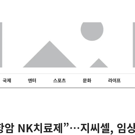
국제
엔터
스포츠
문화
라이프
 항암 NK치료제”…지씨셀, 임상