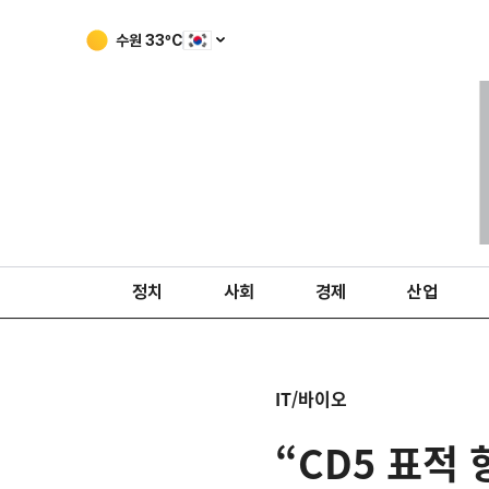
수원
33
ºC
정치
사회
경제
산업
IT/바이오
“CD5 표적