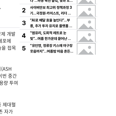
다”…하동 북천 들녘, 꽃과 노래
목
로 물드는 가을의 하루
사이버안보 최고위 정책과정 3
2
기…국정원·카이스트, 리더 안
보역량 키운다
“AI로 배달 효율 높인다”…부
3
릉, 추가 투자 유치로 플랫폼 혁
신 가속
암제 개발
“염유리, 도회적 레트로 눈
4
빛”…여름 한가운데 묻어난 자
 세포에
유의 감각→팬들 궁금증 증폭
“유인영, 정류장 키스에 야구장
술을 접목
5
웃음까지”…여름밤 마음 흔든
감동→다시 궁금한 변화
(ASH
이번 중간
저용량 투여
종 제대혈
존 자가