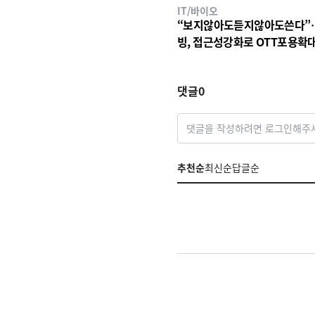
IT/바이오
“보지않아도듣지않아도쓴다”
빙, 접근성강화로 OTT포용확
댓글
0
댓글을 작성하려면 로그인해주
추천순
최신순
답글순