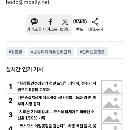
bodo@mdaily.net
카카오톡
페이스북
트위터
밴드
URL복사
#
김종철
#
방송미디어통신위원회
#
인터넷플랫폼
실시간 인기 기사
“화장품 안전성평가 전면 도입”…식약처, 전주기 지
1
원으로 K뷰티 고도화
다한증겔치료제 에크락겔 국내 상륙…동화·카켄, 피
2
부과 시장 공략
“샤페론 2%대 강세”…코스닥 약세에도 외국인 소
3
진율 1.59% 기록
“코스모스·메밀꽃길을 걷는다”…하동 북천 들녘, 꽃
4