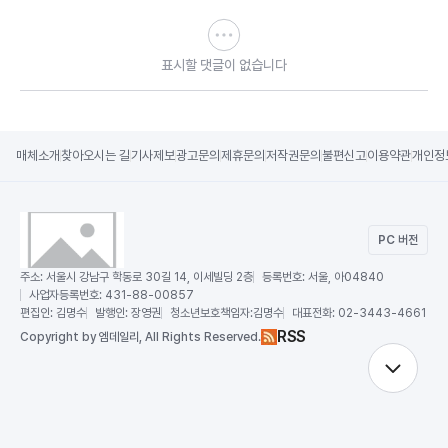
표시할 댓글이 없습니다
매체소개
찾아오시는 길
기사제보
광고문의
제휴문의
저작권문의
불편신고
이용약관
개인정
PC 버전
주소:
서울시 강남구 학동로 30길 14, 이세빌딩 2층
등록번호:
서울, 아04840
사업자등록번호:
431-88-00857
편집인:
김명수
발행인:
장영권
청소년보호책임자:
김명수
대표전화:
02-3443-4661
RSS
Copy
right by 엠데일리,
All Rights Reserved.