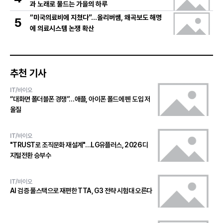
과 노래로 물드는 가을의 하루
“미국의료비에 지쳤다”…올리버쌤, 왜곡보도 해명
5
에 의료시스템 논쟁 확산
추천 기사
IT/바이오
“대화면 폴더블폰 경쟁”…애플, 아이폰 폴드에 펜 도입 저
울질
IT/바이오
"TRUST로 조직문화 재설계"…LG유플러스, 2026 디
지털전환 승부수
IT/바이오
AI 검증 풀스택으로 재편한 TTA, G3 전략 시험대 오른다