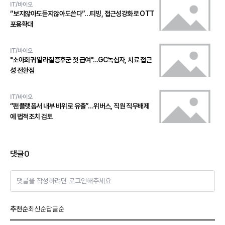
IT/바이오
“보지않아도듣지않아도쓴다”…티빙, 접근성강화로 OTT
포용확대
IT/바이오
"소아희귀 알라질증후군 첫 급여"...GC녹십자, 치료 접근
성 전환점
IT/바이오
“팬플랫폼서 내부 비위로 유출”…위버스, 직원 직무배제
에 법적조치 검토
댓글
0
댓글을 작성하려면 로그인해주세요
추천순
최신순
답글순