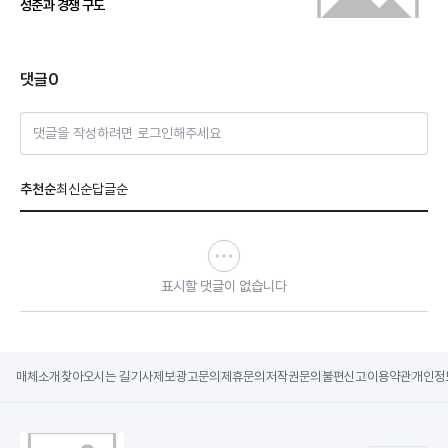
성준과 경쟁 구도
댓글
0
댓글을 작성하려면 로그인해주세요
추천순
최신순
답글순
표시할 댓글이 없습니다
매체소개
찾아오시는 길
기사제보
광고문의
제휴문의
저작권문의
불편신고
이용약관
개인정