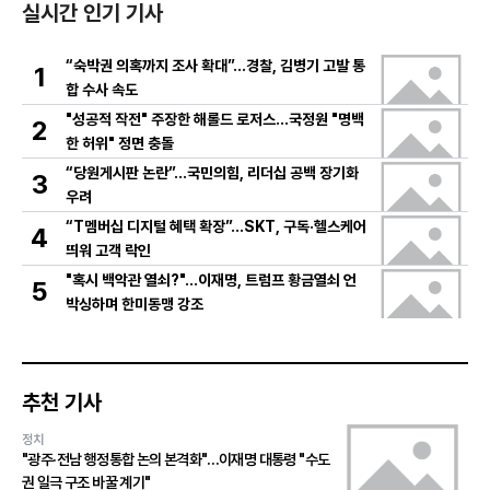
실시간 인기 기사
“숙박권 의혹까지 조사 확대”…경찰, 김병기 고발 통
1
합 수사 속도
"성공적 작전" 주장한 해롤드 로저스…국정원 "명백
2
한 허위" 정면 충돌
“당원게시판 논란”…국민의힘, 리더십 공백 장기화
3
우려
“T멤버십 디지털 혜택 확장”…SKT, 구독·헬스케어
4
띄워 고객 락인
"혹시 백악관 열쇠?"…이재명, 트럼프 황금열쇠 언
5
박싱하며 한미동맹 강조
추천 기사
정치
"광주·전남 행정통합 논의 본격화"…이재명 대통령 "수도
권 일극 구조 바꿀 계기"