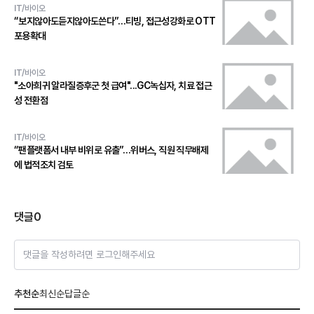
IT/바이오
“보지않아도듣지않아도쓴다”…티빙, 접근성강화로 OTT
포용확대
IT/바이오
"소아희귀 알라질증후군 첫 급여"...GC녹십자, 치료 접근
성 전환점
IT/바이오
“팬플랫폼서 내부 비위로 유출”…위버스, 직원 직무배제
에 법적조치 검토
댓글
0
댓글을 작성하려면 로그인해주세요
추천순
최신순
답글순