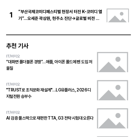
“부산국제코미디페스티벌 현장서 터진 K-코미디 열
1
기”…오세준 곽상원, 현주소 진단→글로벌 비전 제
시
추천 기사
IT/바이오
“대화면 폴더블폰 경쟁”…애플, 아이폰 폴드에 펜 도입 저
울질
IT/바이오
"TRUST로 조직문화 재설계"…LG유플러스, 2026 디
지털전환 승부수
IT/바이오
AI 검증 풀스택으로 재편한 TTA, G3 전략 시험대 오른다