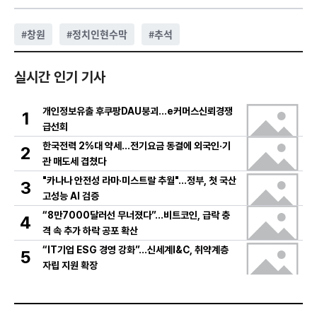
#
창원
#
정치인현수막
#
추석
실시간 인기 기사
개인정보유출 후쿠팡DAU붕괴…e커머스신뢰경쟁
1
급선회
한국전력 2%대 약세…전기요금 동결에 외국인·기
2
관 매도세 겹쳤다
"카나나 안전성 라마·미스트랄 추월"…정부, 첫 국산
3
고성능 AI 검증
“8만7000달러선 무너졌다”…비트코인, 급락 충
4
격 속 추가 하락 공포 확산
“IT기업 ESG 경영 강화”…신세계I&C, 취약계층
5
자립 지원 확장