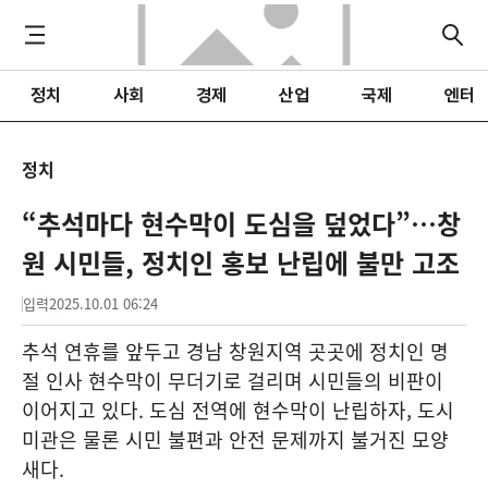
정치
사회
경제
산업
국제
엔터
정치
“추석마다 현수막이 도심을 덮었다”…창
원 시민들, 정치인 홍보 난립에 불만 고조
입력
2025.10.01 06:24
추석 연휴를 앞두고 경남 창원지역 곳곳에 정치인 명
절 인사 현수막이 무더기로 걸리며 시민들의 비판이
이어지고 있다. 도심 전역에 현수막이 난립하자, 도시
미관은 물론 시민 불편과 안전 문제까지 불거진 모양
새다.