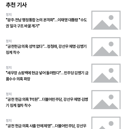
추천 기사
정치
"광주·전남 행정통합 논의 본격화"…이재명 대통령 "수도
권 일극 구조 바꿀 계기"
정치
“공천헌금 의혹 성역 없다”…정청래, 강선우 제명·김병기
징계 착수
정치
"새우깡 쇼핑백에 현금 넣어 돌려줬다"…민주당 김병기 금
품수수 의혹 파장
정치
“공천 헌금 의혹 1억원”…더불어민주당, 강선우 제명·김병
기 징계 절차 착수
정치
“공천 헌금 의혹 사흘 만에 제명”…더불어민주당, 강선우