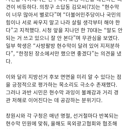
견이 비등하다. 의창구 소답동 김모씨(73)는 “현수막
이 너무 많아서 별로다”며 “더불어민주당이나 국민의
힘이나 서로 싸우지 말고 나라 살릴 생각부터 해야 한
다”고 지적했다. 시청 앞을 지나던 한 70대는 “말도 안
되는 거 쓰고 있으니 잘 안 본다”며 무관심을 보였다.
일부 학생은 “사방팔방 현수막이 달려 있어 지저분하
다”, “한정된 장소에서만 했으면 좋겠다”는 의견을 냈
다.
이와 달리 지방선거 후보 면면을 미리 알 수 있다는 점
을 긍정적으로 평가하는 목소리도 극소수 존재했다.
그러나 과반 시민은 현수막 과잉이 불쾌감과 거리 경
관 저해로 이어진다는 데 공감하는 분위기다.
창원시와 각 구청은 매년 명절, 선거철마다 반복되는
현수막 민원에 맞춰, 올해도 옥외광고협회와 협조해