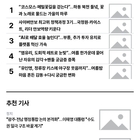
“코스모스·메밀꽃길을 걷는다”…하동 북천 들녘, 꽃
1
과 노래로 물드는 가을의 하루
사이버안보 최고위 정책과정 3기…국정원·카이스
2
트, 리더 안보역량 키운다
“AI로 배달 효율 높인다”…부릉, 추가 투자 유치로
3
플랫폼 혁신 가속
“염유리, 도회적 레트로 눈빛”…여름 한가운데 묻어
4
난 자유의 감각→팬들 궁금증 증폭
“유인영, 정류장 키스에 야구장 웃음까지”…여름밤
5
마음 흔든 감동→다시 궁금한 변화
추천 기사
정치
"광주·전남 행정통합 논의 본격화"…이재명 대통령 "수도
권 일극 구조 바꿀 계기"