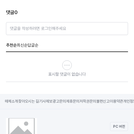
댓글
0
댓글을 작성하려면 로그인해주세요
추천순
최신순
답글순
표시할 댓글이 없습니다
매체소개
찾아오시는 길
기사제보
광고문의
제휴문의
저작권문의
불편신고
이용약관
개인정
PC 버전