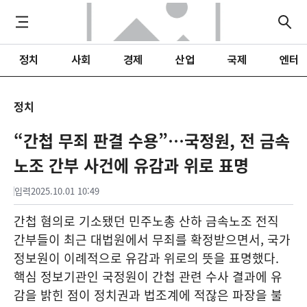
정치
사회
경제
산업
국제
엔터
정치
“간첩 무죄 판결 수용”…국정원, 전 금속
노조 간부 사건에 유감과 위로 표명
입력
2025.10.01 10:49
간첩 혐의로 기소됐던 민주노총 산하 금속노조 전직
간부들이 최근 대법원에서 무죄를 확정받으면서, 국가
정보원이 이례적으로 유감과 위로의 뜻을 표명했다.
핵심 정보기관인 국정원이 간첩 관련 수사 결과에 유
감을 밝힌 점이 정치권과 법조계에 적잖은 파장을 불