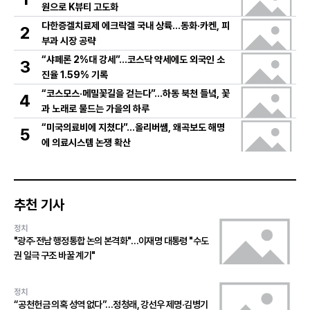
원으로 K뷰티 고도화
다한증겔치료제 에크락겔 국내 상륙…동화·카켄, 피
2
부과 시장 공략
“샤페론 2%대 강세”…코스닥 약세에도 외국인 소
3
진율 1.59% 기록
“코스모스·메밀꽃길을 걷는다”…하동 북천 들녘, 꽃
4
과 노래로 물드는 가을의 하루
“미국의료비에 지쳤다”…올리버쌤, 왜곡보도 해명
5
에 의료시스템 논쟁 확산
추천 기사
정치
"광주·전남 행정통합 논의 본격화"…이재명 대통령 "수도
권 일극 구조 바꿀 계기"
정치
“공천헌금 의혹 성역 없다”…정청래, 강선우 제명·김병기