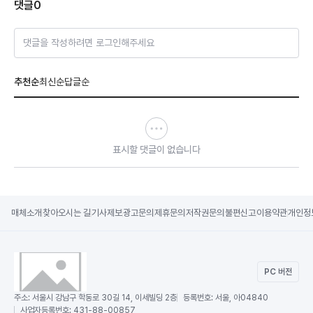
댓글
0
댓글을 작성하려면 로그인해주세요
추천순
최신순
답글순
표시할 댓글이 없습니다
매체소개
찾아오시는 길
기사제보
광고문의
제휴문의
저작권문의
불편신고
이용약관
개인정
PC 버전
주소:
서울시 강남구 학동로 30길 14, 이세빌딩 2층
등록번호:
서울, 아04840
사업자등록번호:
431-88-00857