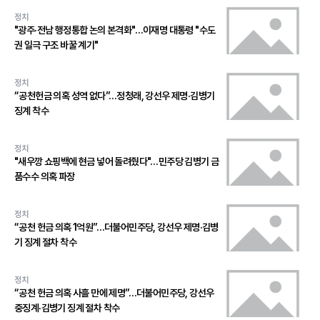
정치
"광주·전남 행정통합 논의 본격화"…이재명 대통령 "수도
권 일극 구조 바꿀 계기"
정치
“공천헌금 의혹 성역 없다”…정청래, 강선우 제명·김병기
징계 착수
정치
"새우깡 쇼핑백에 현금 넣어 돌려줬다"…민주당 김병기 금
품수수 의혹 파장
정치
“공천 헌금 의혹 1억원”…더불어민주당, 강선우 제명·김병
기 징계 절차 착수
정치
“공천 헌금 의혹 사흘 만에 제명”…더불어민주당, 강선우
중징계·김병기 징계 절차 착수