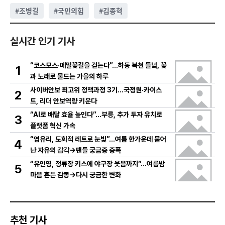
#
조병길
#
국민의힘
#
김종혁
실시간 인기 기사
“코스모스·메밀꽃길을 걷는다”…하동 북천 들녘, 꽃
1
과 노래로 물드는 가을의 하루
사이버안보 최고위 정책과정 3기…국정원·카이스
2
트, 리더 안보역량 키운다
“AI로 배달 효율 높인다”…부릉, 추가 투자 유치로
3
플랫폼 혁신 가속
“염유리, 도회적 레트로 눈빛”…여름 한가운데 묻어
4
난 자유의 감각→팬들 궁금증 증폭
“유인영, 정류장 키스에 야구장 웃음까지”…여름밤
5
마음 흔든 감동→다시 궁금한 변화
추천 기사