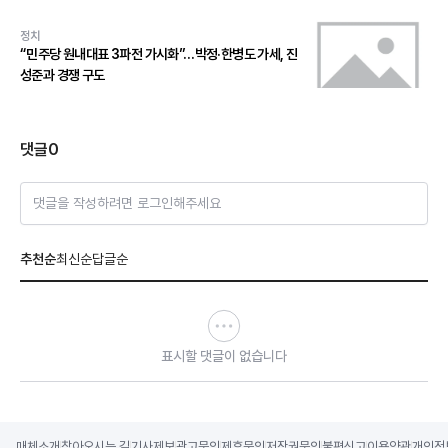
정치
“민주당 원내대표 3파전 가시화”…박정·한병도 가세, 진
성준과 경쟁 구도
댓글
0
댓글을 작성하려면 로그인해주세요
추천순
최신순
답글순
표시할 댓글이 없습니다
매체소개
찾아오시는 길
기사제보
광고문의
제휴문의
저작권문의
불편신고
이용약관
개인정