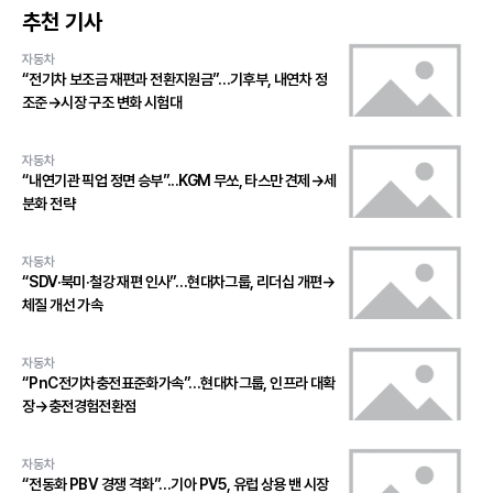
추천 기사
자동차
“전기차 보조금 재편과 전환지원금”…기후부, 내연차 정
조준→시장 구조 변화 시험대
자동차
“내연기관 픽업 정면 승부”...KGM 무쏘, 타스만 견제→세
분화 전략
자동차
“SDV·북미·철강 재편 인사”…현대차그룹, 리더십 개편→
체질 개선 가속
자동차
“PnC전기차충전표준화가속”…현대차그룹, 인프라 대확
장→충전경험전환점
자동차
“전동화 PBV 경쟁 격화”…기아 PV5, 유럽 상용 밴 시장