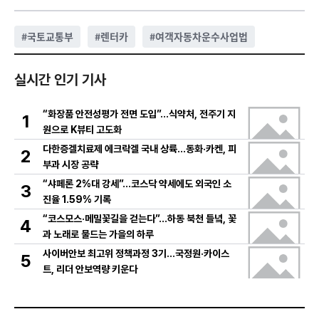
#
국토교통부
#
렌터카
#
여객자동차운수사업법
실시간 인기 기사
“화장품 안전성평가 전면 도입”…식약처, 전주기 지
1
원으로 K뷰티 고도화
다한증겔치료제 에크락겔 국내 상륙…동화·카켄, 피
2
부과 시장 공략
“샤페론 2%대 강세”…코스닥 약세에도 외국인 소
3
진율 1.59% 기록
“코스모스·메밀꽃길을 걷는다”…하동 북천 들녘, 꽃
4
과 노래로 물드는 가을의 하루
사이버안보 최고위 정책과정 3기…국정원·카이스
5
트, 리더 안보역량 키운다