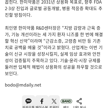
꼽힌다. 한미약품은 2031년 상용화 목표로, 향후 FDA
2·3상 진입과 글로벌 공동개발, 병용 적응증 확대도 추
진할 방침이다.
최인영 한미약품 R&D센터장은 “지방 감량과 근육 증
가, 기능 개선이라는 세 가지 환자 니즈를 한 번에 해결
할 혁신 신약”이라며 “근감소증, 고령층 비만 등 기존
치료 공백을 메울 것”이라고 밝혔다. 산업계는 이번 기
술이 신규 시장을 성장시킬지, 실제 임상 효과와 안전
성이 검증될지 주목하고 있다. 기술·윤리·시장 규제를
둘러싼 입체적 해법이 상용화의 성공을 좌우할 것으로
보인다.
bodo@mdaily.net
카카오톡
페이스북
트위터
밴드
URL복사