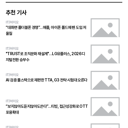
추천 기사
IT/바이오
“대화면 폴더블폰 경쟁”…애플, 아이폰 폴드에 펜 도입 저
울질
IT/바이오
"TRUST로 조직문화 재설계"…LG유플러스, 2026 디
지털전환 승부수
IT/바이오
AI 검증 풀스택으로 재편한 TTA, G3 전략 시험대 오른다
IT/바이오
“보지않아도듣지않아도쓴다”…티빙, 접근성강화로 OTT
포용확대
IT/바이오