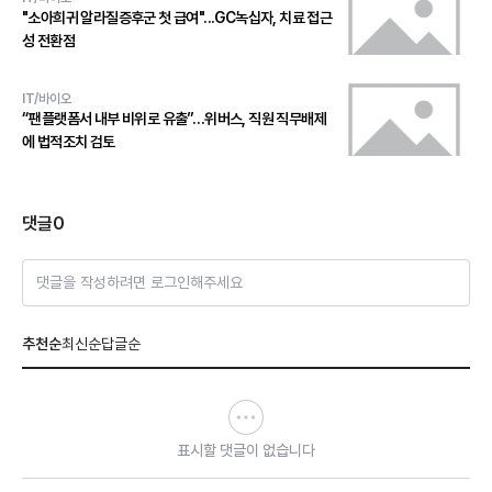
"소아희귀 알라질증후군 첫 급여"...GC녹십자, 치료 접근
성 전환점
IT/바이오
“팬플랫폼서 내부 비위로 유출”…위버스, 직원 직무배제
에 법적조치 검토
댓글
0
댓글을 작성하려면 로그인해주세요
추천순
최신순
답글순
표시할 댓글이 없습니다