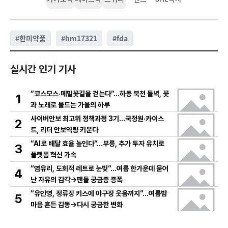
#
한미약품
#
hm17321
#
fda
실시간 인기 기사
“코스모스·메밀꽃길을 걷는다”…하동 북천 들녘, 꽃
1
과 노래로 물드는 가을의 하루
사이버안보 최고위 정책과정 3기…국정원·카이스
2
트, 리더 안보역량 키운다
“AI로 배달 효율 높인다”…부릉, 추가 투자 유치로
3
플랫폼 혁신 가속
“염유리, 도회적 레트로 눈빛”…여름 한가운데 묻어
4
난 자유의 감각→팬들 궁금증 증폭
“유인영, 정류장 키스에 야구장 웃음까지”…여름밤
5
마음 흔든 감동→다시 궁금한 변화