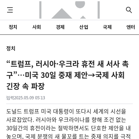
정치
사회
경제
산업
국제
엔터
정치
“트럼프, 러시아·우크라 휴전 새 서사 촉
구”…미국 30일 중재 제안→국제 사회
긴장 속 파장
입력
2025.05.09 05:13
도널드 트럼프 미국 대통령이 또다시 세계의 시선을
사로잡았다. 러시아와 우크라이나를 향해 조건 없는
30일간의 휴전이라는 절박하면서도 단호한 제안을 내
놓으며, 국제 분쟁의 새 물꼬를 트는 중재 의지를 극적