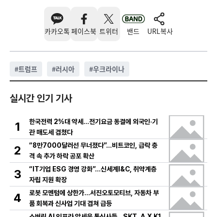
카카오톡
페이스북
트위터
밴드
URL복사
#
트럼프
#
러시아
#
우크라이나
실시간 인기 기사
한국전력 2%대 약세…전기요금 동결에 외국인·기
1
관 매도세 겹쳤다
“8만7000달러선 무너졌다”…비트코인, 급락 충
2
격 속 추가 하락 공포 확산
“IT기업 ESG 경영 강화”…신세계I&C, 취약계층
3
자립 지원 확장
로봇 모멘텀에 상한가…서진오토모티브, 자동차 부
4
품 회복과 신사업 기대 겹쳐 급등
소버린 AI 인프라 앞세운 통신사들…SKT, A.X K1