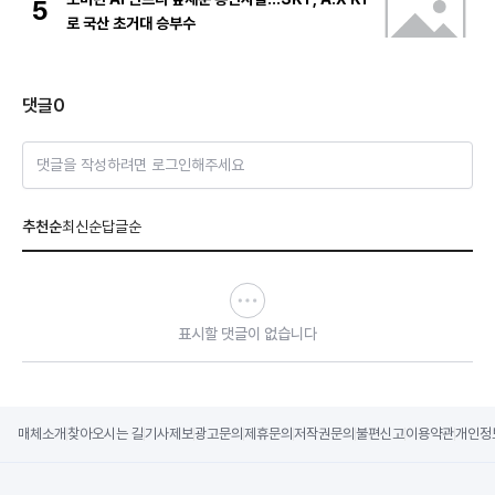
5
로 국산 초거대 승부수
댓글
0
댓글을 작성하려면 로그인해주세요
추천순
최신순
답글순
표시할 댓글이 없습니다
매체소개
찾아오시는 길
기사제보
광고문의
제휴문의
저작권문의
불편신고
이용약관
개인정