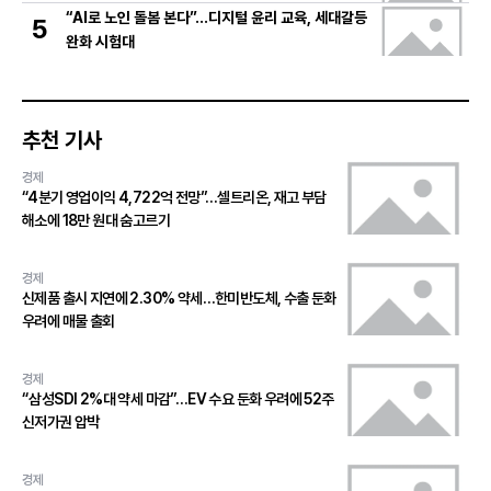
“AI로 노인 돌봄 본다”…디지털 윤리 교육, 세대갈등
5
완화 시험대
추천 기사
경제
“4분기 영업이익 4,722억 전망”…셀트리온, 재고 부담
해소에 18만 원대 숨고르기
경제
신제품 출시 지연에 2.30% 약세…한미반도체, 수출 둔화
우려에 매물 출회
경제
“삼성SDI 2%대 약세 마감”…EV 수요 둔화 우려에 52주
신저가권 압박
경제