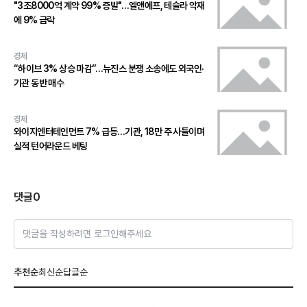
"3조8000억 계약 99% 증발"…엘앤에프, 테슬라 악재
에 9% 급락
경제
“하이브 3% 상승 마감”…뉴진스 분쟁 소송에도 외국인·
기관 동반 매수
경제
와이지엔터테인먼트 7% 급등…기관, 18만 주 사들이며
실적 턴어라운드 베팅
댓글
0
댓글을 작성하려면 로그인해주세요
추천순
최신순
답글순