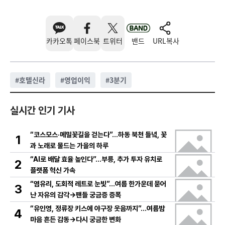
카카오톡
페이스북
트위터
밴드
URL복사
#
호텔신라
#
영업이익
#
3분기
실시간 인기 기사
“코스모스·메밀꽃길을 걷는다”…하동 북천 들녘, 꽃
1
과 노래로 물드는 가을의 하루
“AI로 배달 효율 높인다”…부릉, 추가 투자 유치로
2
플랫폼 혁신 가속
“염유리, 도회적 레트로 눈빛”…여름 한가운데 묻어
3
난 자유의 감각→팬들 궁금증 증폭
“유인영, 정류장 키스에 야구장 웃음까지”…여름밤
4
마음 흔든 감동→다시 궁금한 변화