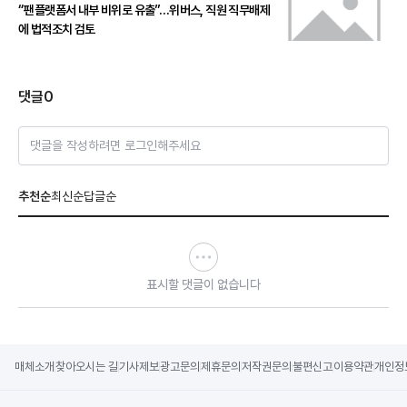
“팬플랫폼서 내부 비위로 유출”…위버스, 직원 직무배제
에 법적조치 검토
댓글
0
댓글을 작성하려면 로그인해주세요
추천순
최신순
답글순
표시할 댓글이 없습니다
매체소개
찾아오시는 길
기사제보
광고문의
제휴문의
저작권문의
불편신고
이용약관
개인정