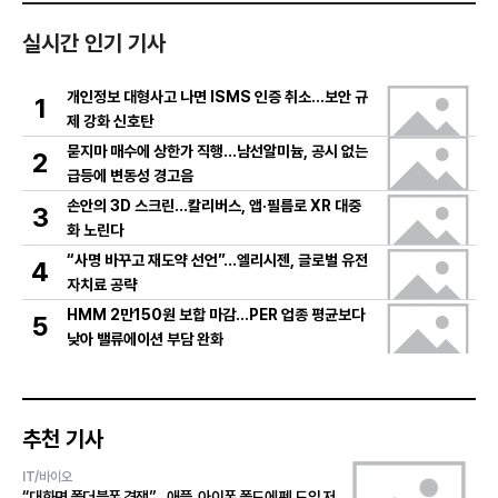
실시간 인기 기사
개인정보 대형사고 나면 ISMS 인증 취소…보안 규
1
제 강화 신호탄
묻지마 매수에 상한가 직행…남선알미늄, 공시 없는
2
급등에 변동성 경고음
손안의 3D 스크린…칼리버스, 앱·필름로 XR 대중
3
화 노린다
“사명 바꾸고 재도약 선언”…엘리시젠, 글로벌 유전
4
자치료 공략
HMM 2만150원 보합 마감…PER 업종 평균보다
5
낮아 밸류에이션 부담 완화
추천 기사
IT/바이오
“대화면 폴더블폰 경쟁”…애플, 아이폰 폴드에 펜 도입 저