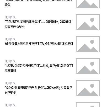
울질
IT/바이오
"TRUST로 조직문화 재설계"…LG유플러스, 2026 디
지털전환 승부수
IT/바이오
AI 검증 풀스택으로 재편한 TTA, G3 전략 시험대 오른다
IT/바이오
“보지않아도듣지않아도쓴다”…티빙, 접근성강화로 OTT
포용확대
IT/바이오
"소아희귀 알라질증후군 첫 급여"...GC녹십자, 치료 접근
성 전환점
IT/바이오