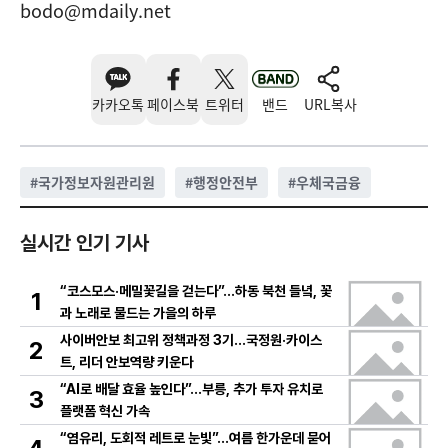
bodo@mdaily.net
카카오톡
페이스북
트위터
밴드
URL복사
#
국가정보자원관리원
#
행정안전부
#
우체국금융
실시간 인기 기사
“코스모스·메밀꽃길을 걷는다”…하동 북천 들녘, 꽃
1
과 노래로 물드는 가을의 하루
사이버안보 최고위 정책과정 3기…국정원·카이스
2
트, 리더 안보역량 키운다
“AI로 배달 효율 높인다”…부릉, 추가 투자 유치로
3
플랫폼 혁신 가속
“염유리, 도회적 레트로 눈빛”…여름 한가운데 묻어