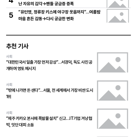
4
난 자유의 감각→팬들 궁금증 증폭
“유인영, 정류장 키스에 야구장 웃음까지”…여름밤
5
마음 흔든 감동→다시 궁금한 변화
추천 기사
사회
“대한민국서 일출 가장 먼저 감상”…서경덕, 독도 사진 공
개하며 영토 메시지
사회
“밖에 나가면 돈 샌다”…서울, 전 세계에서 가장 비싼 도시
1위
사회
“제주 카카오 본사에 폭발물 설치” 신고…IT기업 겨냥 협
박, 잇단 대피 소동