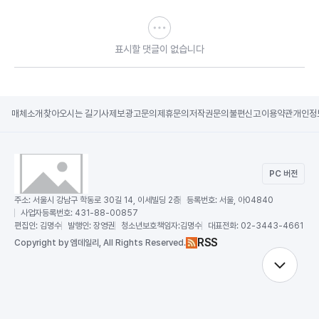
표시할 댓글이 없습니다
매체소개
찾아오시는 길
기사제보
광고문의
제휴문의
저작권문의
불편신고
이용약관
개인정
PC 버전
주소:
서울시 강남구 학동로 30길 14, 이세빌딩 2층
등록번호:
서울, 아04840
사업자등록번호:
431-88-00857
편집인:
김명수
발행인:
장영권
청소년보호책임자:
김명수
대표전화:
02-3443-4661
RSS
Copy
right by 엠데일리,
All Rights Reserved.