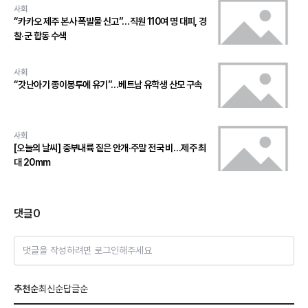
사회
“카카오 제주 본사 폭발물 신고”…직원 110여 명 대피, 경
찰·군 합동 수색
사회
“갓난아기 종이봉투에 유기”…베트남 유학생 산모 구속
사회
[오늘의 날씨] 중부내륙 짙은 안개·주말 전국 비…제주 최
대 20mm
댓글
0
댓글을 작성하려면 로그인해주세요
추천순
최신순
답글순