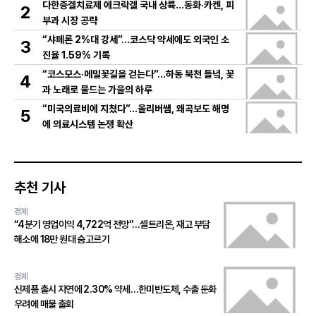
다한증겔치료제 에크락겔 국내 상륙…동화·카켄, 피
2
부과 시장 공략
“샤페론 2%대 강세”…코스닥 약세에도 외국인 소
3
진율 1.59% 기록
“코스모스·메밀꽃길을 걷는다”…하동 북천 들녘, 꽃
4
과 노래로 물드는 가을의 하루
“미국의료비에 지쳤다”…올리버쌤, 왜곡보도 해명
5
에 의료시스템 논쟁 확산
추천 기사
경제
“4분기 영업이익 4,722억 전망”…셀트리온, 재고 부담
해소에 18만 원대 숨고르기
경제
신제품 출시 지연에 2.30% 약세…한미반도체, 수출 둔화
우려에 매물 출회