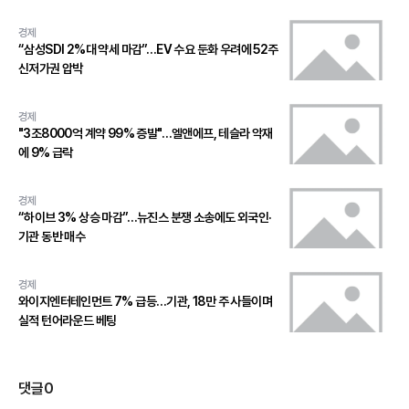
경제
“삼성SDI 2%대 약세 마감”…EV 수요 둔화 우려에 52주
신저가권 압박
경제
"3조8000억 계약 99% 증발"…엘앤에프, 테슬라 악재
에 9% 급락
경제
“하이브 3% 상승 마감”…뉴진스 분쟁 소송에도 외국인·
기관 동반 매수
경제
와이지엔터테인먼트 7% 급등…기관, 18만 주 사들이며
실적 턴어라운드 베팅
댓글
0