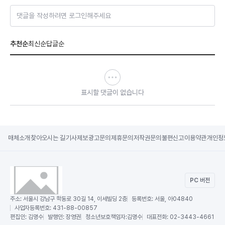
댓글을 작성하려면 로그인해주세요
추천순
최신순
답글순
표시할 댓글이 없습니다
매체소개
찾아오시는 길
기사제보
광고문의
제휴문의
저작권문의
불편신고
이용약관
개인정
PC 버전
주소:
서울시 강남구 학동로 30길 14, 이세빌딩 2층
등록번호:
서울, 아04840
사업자등록번호:
431-88-00857
편집인:
김명수
발행인:
장영권
청소년보호책임자:
김명수
대표전화:
02-3443-4661