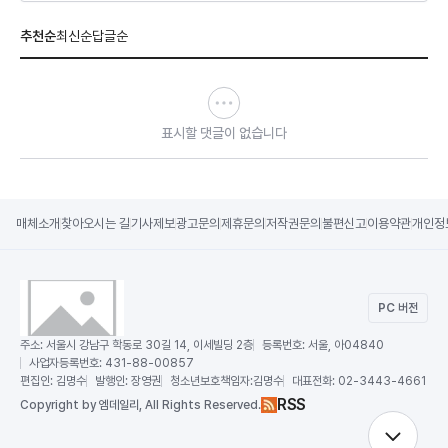
추천순
최신순
답글순
표시할 댓글이 없습니다
매체소개
찾아오시는 길
기사제보
광고문의
제휴문의
저작권문의
불편신고
이용약관
개인정
PC 버전
주소:
서울시 강남구 학동로 30길 14, 이세빌딩 2층
등록번호:
서울, 아04840
사업자등록번호:
431-88-00857
편집인:
김명수
발행인:
장영권
청소년보호책임자:
김명수
대표전화:
02-3443-4661
RSS
Copy
right by 엠데일리,
All Rights Reserved.