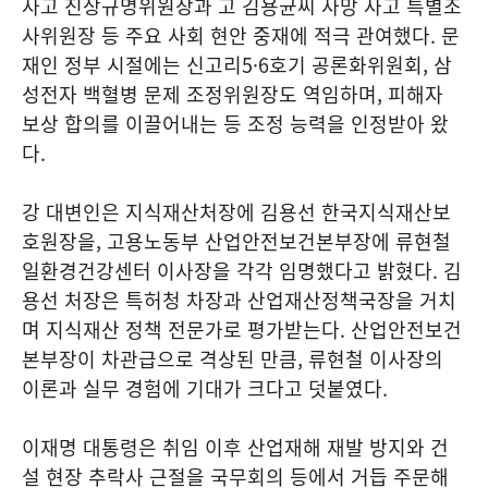
사고 진상규명위원장과 고 김용균씨 사망 사고 특별조
사위원장 등 주요 사회 현안 중재에 적극 관여했다. 문
재인 정부 시절에는 신고리5·6호기 공론화위원회, 삼
성전자 백혈병 문제 조정위원장도 역임하며, 피해자
보상 합의를 이끌어내는 등 조정 능력을 인정받아 왔
다.
강 대변인은 지식재산처장에 김용선 한국지식재산보
호원장을, 고용노동부 산업안전보건본부장에 류현철
일환경건강센터 이사장을 각각 임명했다고 밝혔다. 김
용선 처장은 특허청 차장과 산업재산정책국장을 거치
며 지식재산 정책 전문가로 평가받는다. 산업안전보건
본부장이 차관급으로 격상된 만큼, 류현철 이사장의
이론과 실무 경험에 기대가 크다고 덧붙였다.
이재명 대통령은 취임 이후 산업재해 재발 방지와 건
설 현장 추락사 근절을 국무회의 등에서 거듭 주문해