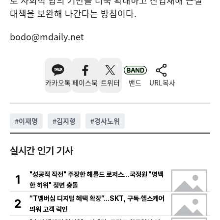
로 사회적 합의 기반을 더욱 확대하고 산업재해 근절
대책을 보완해 나간다는 방침이다.
bodo@mdaily.net
카카오톡
페이스북
트위터
밴드
URL복사
#
이재명
#
김지형
#
경사노위
실시간 인기 기사
"성공적 작전" 주장한 해롤드 로저스…국정원 "명백
1
한 허위" 정면 충돌
“T멤버십 디지털 혜택 확장”…SKT, 구독·헬스케어
2
띄워 고객 락인