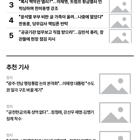
"혹시 백악관 열쇠?"…이재명, 트럼프 황금열쇠 언
3
박싱하며 한미동맹 강조
"윤석열 부부 비판 글 가족이 올려…나중에 알았다"
4
한동훈, 당무감사 책임론 반박
“공공기관 업무보고 직접 받으라”…김민석 총리, 장
5
관들에 현장 점검 지시
추천 기사
정치
"광주·전남 행정통합 논의 본격화"…이재명 대통령 "수도
권 일극 구조 바꿀 계기"
정치
“공천헌금 의혹 성역 없다”…정청래, 강선우 제명·김병기
징계 착수
정치