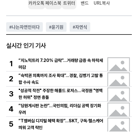
카카오톡
페이스북
트위터
밴드
URL복사
#
나는자연인이다
#
윤기원
#
자연식
실시간 인기 기사
“지노믹트리 7.20% 급락”…거래량 급증 속 하락세
1
마감
“숙박권 의혹까지 조사 확대”…경찰, 김병기 고발 통
2
합 수사 속도
"성공적 작전" 주장한 해롤드 로저스…국정원 "명백
3
한 허위" 정면 충돌
“당원게시판 논란”…국민의힘, 리더십 공백 장기화
4
우려
“T멤버십 디지털 혜택 확장”…SKT, 구독·헬스케어
5
띄워 고객 락인