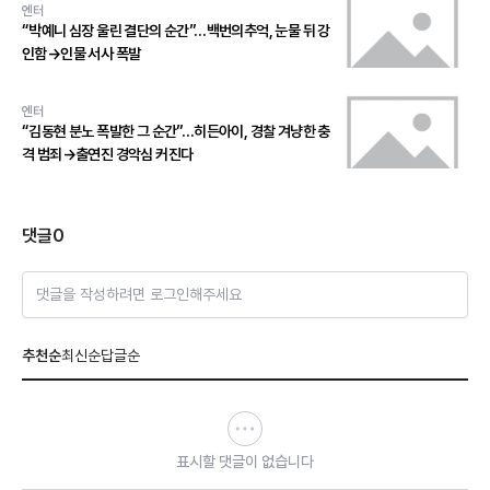
엔터
“박예니 심장 울린 결단의 순간”…백번의추억, 눈물 뒤 강
인함→인물 서사 폭발
엔터
“김동현 분노 폭발한 그 순간”…히든아이, 경찰 겨냥한 충
격 범죄→출연진 경악심 커진다
댓글
0
댓글을 작성하려면 로그인해주세요
추천순
최신순
답글순
표시할 댓글이 없습니다