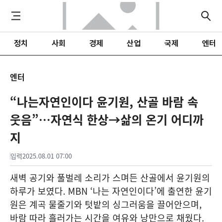
정치
사회
경제
산업
국제
엔터
엔터
“나는자연인이다 윤기원, 산골 바람 속
웃음”…자연식 한상→삶의 온기 어디까
지
입력
2025.08.01 07:00
새벽 공기와 풀벌레 소리가 스며든 산골에서 윤기원의
하루가 보였다. MBN ‘나는 자연인이다’에 출연한 윤기
원은 계곡 물줄기와 텃밭의 싱그러움을 끌어안으며,
바람 따라 흘러가는 시간을 여유와 낭만으로 채웠다.