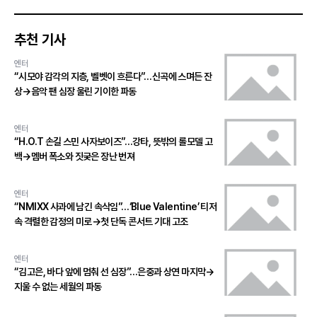
추천 기사
엔터
“시모야 감각의 지층, 벨벳이 흐른다”…신곡에 스며든 잔
상→음악 팬 심장 울린 기이한 파동
엔터
“H.O.T 손길 스민 사자보이즈”…강타, 뜻밖의 롤모델 고
백→멤버 폭소와 짓궂은 장난 번져
엔터
“NMIXX 사과에 남긴 속삭임”…‘Blue Valentine’ 티저
속 격렬한 감정의 미로→첫 단독 콘서트 기대 고조
엔터
“김고은, 바다 앞에 멈춰 선 심장”…은중과 상연 마지막→
지울 수 없는 세월의 파동