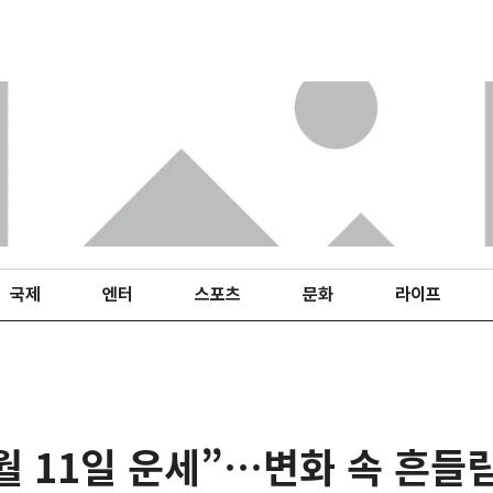
국제
엔터
스포츠
문화
라이프
월 11일 운세”…변화 속 흔들림