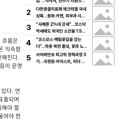
입”…식약처, 전주기 지원으로
K뷰티 고도화
다한증겔치료제 에크락겔 국내
2
상륙…동화·카켄, 피부과 시장
공략
“샤페론 2%대 강세”…코스닥
3
약세에도 외국인 소진율 1.5
9% 기록
의 흐름은
“코스모스·메밀꽃길을 걷는
4
다”…하동 북천 들녘, 꽃과 노래
온 익숙함
로 물드는 가을의 하루
사이버안보 최고위 정책과정 3
전해진다.
5
기…국정원·카이스트, 리더 안
없음이 운명
보역량 키운다
있다. 연
 표출되며
의해야 할
울여야 한