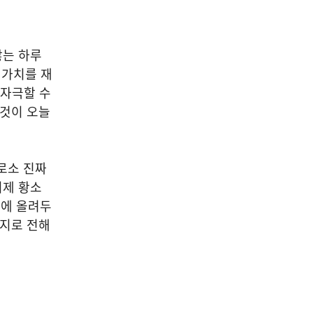
않는 하루
 가치를 재
 자극할 수
그것이 오늘
로소 진짜
이제 황소
위에 올려두
시지로 전해