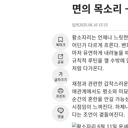
면의 목소리 
입력
2025.06.10 15:15
황소자리는 언제나 느릿한 
어딘가 다르게 흐른다. 변
북마크
마저 유연하게 내려놓을 
규칙적 루틴을 깰 수밖에 
공유
처럼 다가온다.
가
글자크기
재정과 관련한 갑작스러운 
애관계에서도 평소와 미묘
프린트
순간의 혼란을 안길 가능
시점임이 느껴진다. 하체나
다는 조언이 곁들여진다.
댓글