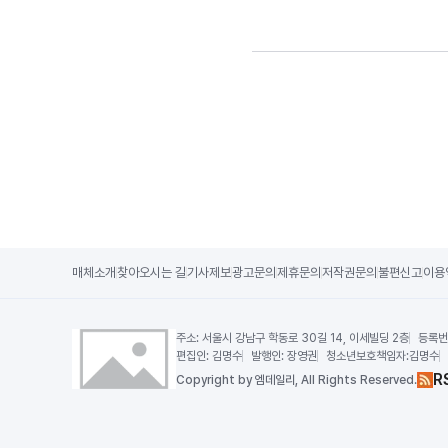
매체소개
찾아오시는 길
기사제보
광고문의
제휴문의
저작권문의
불편신고
이용
주소:
서울시 강남구 학동로 30길 14, 이세빌딩 2층
등록번
편집인:
김명수
발행인:
장영권
청소년보호책임자:
김명수
R
Copy
right by 엠데일리,
All Rights Reserved.