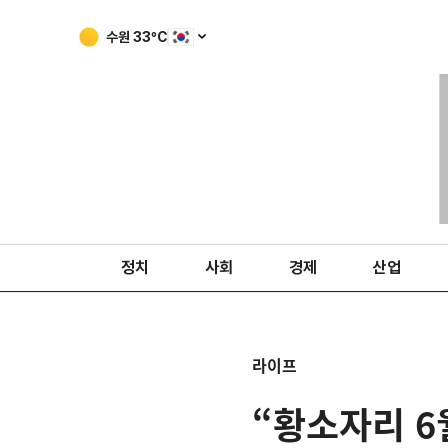
수원
33
ºC
정치
사회
경제
산업
라이프
“황소자리 6