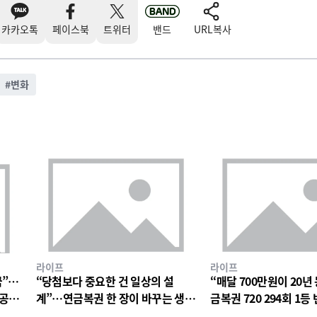
카카오톡
페이스북
트위터
밴드
URL복사
#
변화
라이프
라이프
꿈”…
“당첨보다 중요한 건 일상의 설
“매달 700만원이 20년
 공개
계”…연금복권 한 장이 바꾸는 생활
금복권 720 294회 1등
계획의 무게
일상