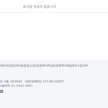
표시할 댓글이 없습니다
약관
개인정보처리방침
청소년보호정책
저작권보호정책
이메일무단수집거부
호:
서울, 아04840
사업자등록번호:
431-88-00857
대표전화:
02-3443-4661
SS