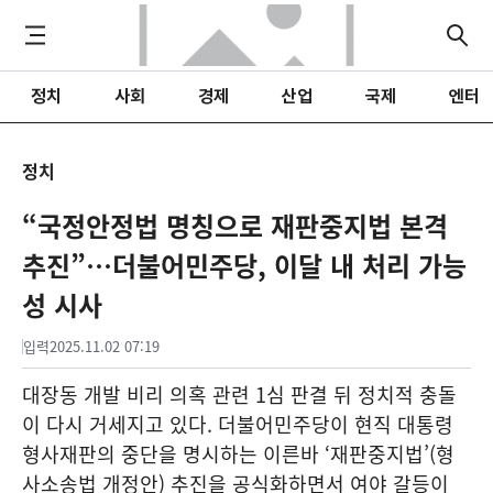
정치
사회
경제
산업
국제
엔터
정치
“국정안정법 명칭으로 재판중지법 본격
추진”…더불어민주당, 이달 내 처리 가능
성 시사
입력
2025.11.02 07:19
대장동 개발 비리 의혹 관련 1심 판결 뒤 정치적 충돌
이 다시 거세지고 있다. 더불어민주당이 현직 대통령
형사재판의 중단을 명시하는 이른바 ‘재판중지법’(형
사소송법 개정안) 추진을 공식화하면서 여야 갈등이