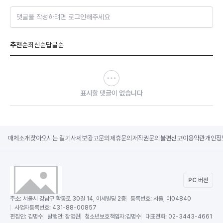
댓글을 작성하려면 로그인해주세요
추천순
최신순
답글순
표시할 댓글이 없습니다
매체소개
찾아오시는 길
기사제보
광고문의
제휴문의
저작권문의
불편신고
이용약관
개인정
PC 버전
주소:
서울시 강남구 학동로 30길 14, 이세빌딩 2층
등록번호:
서울, 아04840
사업자등록번호:
431-88-00857
편집인:
김명수
발행인:
장영권
청소년보호책임자:
김명수
대표전화:
02-3443-4661