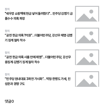
정치
"새우깡 쇼핑백에 현금 넣어 돌려줬다"…민주당 김병기 금
품수수 의혹 파장
정치
“공천 헌금 의혹 1억원”…더불어민주당, 강선우 제명·김병
기 징계 절차 착수
정치
“공천 헌금 의혹 사흘 만에 제명”…더불어민주당, 강선우
중징계·김병기 징계 절차 착수
정치
“민주당 원내대표 3파전 가시화”…박정·한병도 가세, 진
성준과 경쟁 구도
댓글
0