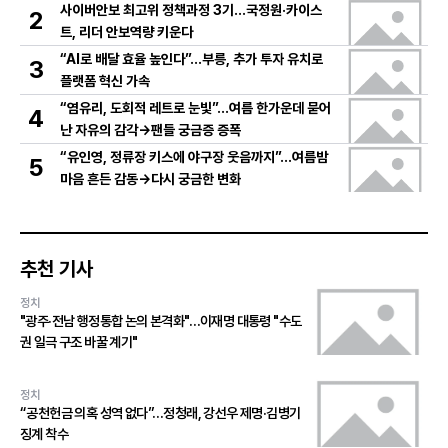
사이버안보 최고위 정책과정 3기…국정원·카이스
2
트, 리더 안보역량 키운다
“AI로 배달 효율 높인다”…부릉, 추가 투자 유치로
3
플랫폼 혁신 가속
“염유리, 도회적 레트로 눈빛”…여름 한가운데 묻어
4
난 자유의 감각→팬들 궁금증 증폭
“유인영, 정류장 키스에 야구장 웃음까지”…여름밤
5
마음 흔든 감동→다시 궁금한 변화
추천 기사
정치
"광주·전남 행정통합 논의 본격화"…이재명 대통령 "수도
권 일극 구조 바꿀 계기"
정치
“공천헌금 의혹 성역 없다”…정청래, 강선우 제명·김병기
징계 착수