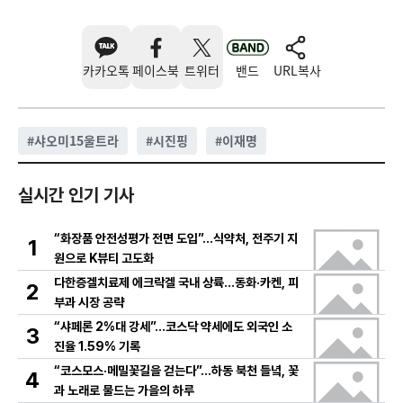
카카오톡
페이스북
트위터
밴드
URL복사
#
샤오미15울트라
#
시진핑
#
이재명
실시간 인기 기사
“화장품 안전성평가 전면 도입”…식약처, 전주기 지
1
원으로 K뷰티 고도화
다한증겔치료제 에크락겔 국내 상륙…동화·카켄, 피
2
부과 시장 공략
“샤페론 2%대 강세”…코스닥 약세에도 외국인 소
3
진율 1.59% 기록
“코스모스·메밀꽃길을 걷는다”…하동 북천 들녘, 꽃
4
과 노래로 물드는 가을의 하루