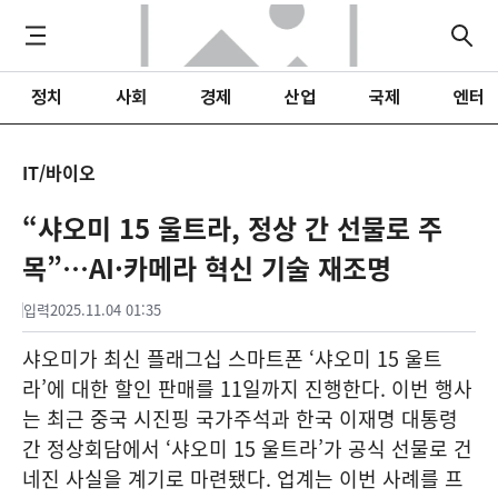
정치
사회
경제
산업
국제
엔터
IT/바이오
“샤오미 15 울트라, 정상 간 선물로 주
목”…AI·카메라 혁신 기술 재조명
입력
2025.11.04 01:35
샤오미가 최신 플래그십 스마트폰 ‘샤오미 15 울트
라’에 대한 할인 판매를 11일까지 진행한다. 이번 행사
는 최근 중국 시진핑 국가주석과 한국 이재명 대통령
간 정상회담에서 ‘샤오미 15 울트라’가 공식 선물로 건
네진 사실을 계기로 마련됐다. 업계는 이번 사례를 프