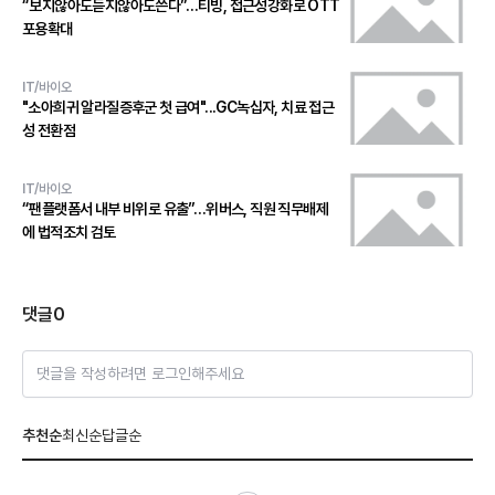
“보지않아도듣지않아도쓴다”…티빙, 접근성강화로 OTT
포용확대
IT/바이오
"소아희귀 알라질증후군 첫 급여"...GC녹십자, 치료 접근
성 전환점
IT/바이오
“팬플랫폼서 내부 비위로 유출”…위버스, 직원 직무배제
에 법적조치 검토
댓글
0
댓글을 작성하려면 로그인해주세요
추천순
최신순
답글순