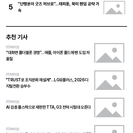
“단행본이 굿즈 허브로”…태피툰, 북미 팬덤 공략 가
5
속
추천 기사
IT/바이오
“대화면 폴더블폰 경쟁”…애플, 아이폰 폴드에 펜 도입 저
울질
IT/바이오
"TRUST로 조직문화 재설계"…LG유플러스, 2026 디
지털전환 승부수
IT/바이오
AI 검증 풀스택으로 재편한 TTA, G3 전략 시험대 오른다
IT/바이오