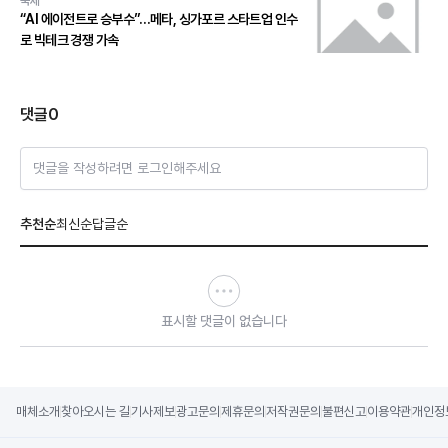
국제
“AI 에이전트로 승부수”…메타, 싱가포르 스타트업 인수
로 빅테크 경쟁 가속
댓글
0
댓글을 작성하려면 로그인해주세요
추천순
최신순
답글순
표시할 댓글이 없습니다
매체소개
찾아오시는 길
기사제보
광고문의
제휴문의
저작권문의
불편신고
이용약관
개인정