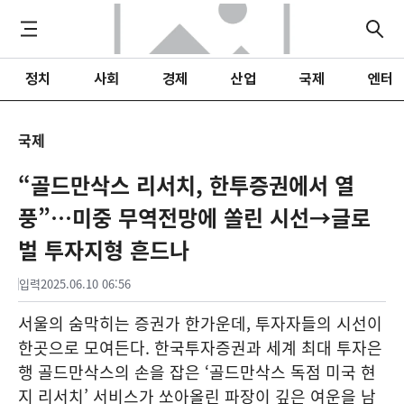
정치
사회
경제
산업
국제
엔터
국제
“골드만삭스 리서치, 한투증권에서 열
풍”…미중 무역전망에 쏠린 시선→글로
벌 투자지형 흔드나
입력
2025.06.10 06:56
서울의 숨막히는 증권가 한가운데, 투자자들의 시선이
한곳으로 모여든다. 한국투자증권과 세계 최대 투자은
행 골드만삭스의 손을 잡은 ‘골드만삭스 독점 미국 현
지 리서치’ 서비스가 쏘아올린 파장이 깊은 여운을 남