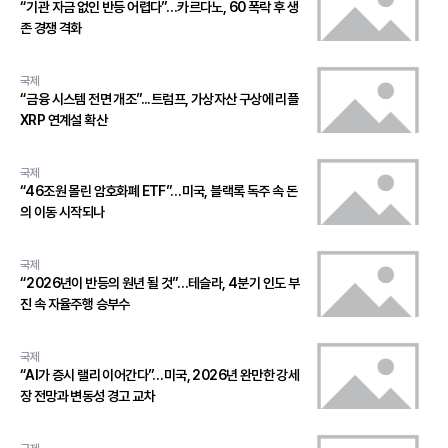
“기관 자금 없인 반등 어렵다”…카르다노, 60 폭락 후 생
존 경쟁 격화
국제
“금융 시스템 전면 개조”...트럼프, 가상자산 구상에 리플
XRP 연계설 확산
국제
“46조원 몰린 암호화폐 ETF”…미국, 블랙록 독주 속 돈
의 이동 시작되나
국제
“2026년이 반등의 원년 될 것”…테슬라, 4분기 인도 부
진 속 자율주행 승부수
국제
“AI가 증시 랠리 이어간다”…미국, 2026년 완만한 강세
장 전망과 변동성 경고 교차