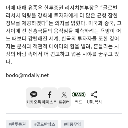
이에 대해 유종우 한투증권 리서치본부장은 “글로벌
리서치 역량을 강화해 투자자에게 더 많은 균형 잡힌
정보를 제공하겠다”는 의지를 밝혔다. 미국과 중국, 그
사이에 선 신흥국들의 움직임을 예측하려는 욕망이 어
느 때보다 강렬해진 세계. 한국의 투자자들 또한 깊어
지는 분석과 객관적 데이터의 힘을 빌려, 흔들리는 시
장의 바람 속에서 더 견고하고 넓은 시야를 꿈꾸고 있
다.
bodo@mdaily.net
카카오톡
페이스북
트위터
밴드
URL복사
#
한투증권
#
골드만삭스
#
미중무역