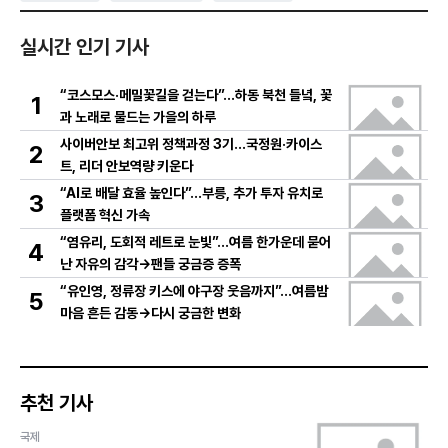
실시간 인기 기사
“코스모스·메밀꽃길을 걷는다”…하동 북천 들녘, 꽃
1
과 노래로 물드는 가을의 하루
사이버안보 최고위 정책과정 3기…국정원·카이스
2
트, 리더 안보역량 키운다
“AI로 배달 효율 높인다”…부릉, 추가 투자 유치로
3
플랫폼 혁신 가속
“염유리, 도회적 레트로 눈빛”…여름 한가운데 묻어
4
난 자유의 감각→팬들 궁금증 증폭
“유인영, 정류장 키스에 야구장 웃음까지”…여름밤
5
마음 흔든 감동→다시 궁금한 변화
추천 기사
국제