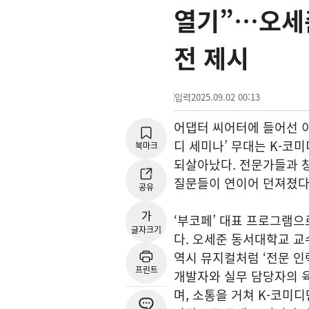
열기”…오세
전 제시
입력
2025.09.02 00:13
어댑터 씨어터에 들어선 
디 세미나’ 무대는 K-코
북마크
되살아났다. 전문가들과 창
질문들이 연이어 던져졌다
공유
가
‘부코페’ 대표 프로그램으
글자크기
다. 오세준 동서대학교 교
역시 뮤지컬처럼 ‘전문 인
프린트
개발자와 실무 담당자의 
며, 소통을 거쳐 K-코미