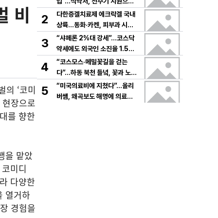
입”…식약처, 전주기 지원으로
벌 비
K뷰티 고도화
다한증겔치료제 에크락겔 국내
2
상륙…동화·카켄, 피부과 시장
공략
“샤페론 2%대 강세”…코스닥
3
약세에도 외국인 소진율 1.5
9% 기록
“코스모스·메밀꽃길을 걷는
4
다”…하동 북천 들녘, 꽃과 노래
로 물드는 가을의 하루
“미국의료비에 지쳤다”…올리
벌의 ‘코미
5
버쌤, 왜곡보도 해명에 의료시
는 현장으로
스템 논쟁 확산
무대를 향한
행을 맡았
는 코미디
니라 다양한
을 열거하
현장 경험을