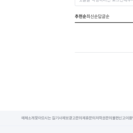
추천순
최신순
답글순
매체소개
찾아오시는 길
기사제보
광고문의
제휴문의
저작권문의
불편신고
이용