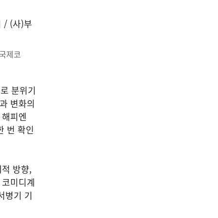
산국제코
대로 분위기
질과 변화의
면 해피엔
한 번 확인
적 방향,
는 코미디계
서병기 기