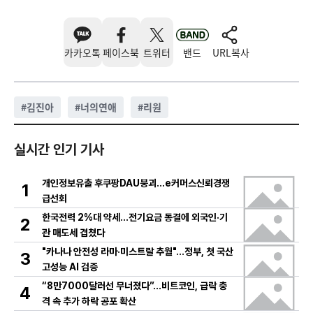
카카오톡
페이스북
트위터
밴드
URL복사
#
김진아
#
너의연애
#
리원
실시간 인기 기사
개인정보유출 후쿠팡DAU붕괴…e커머스신뢰경쟁
1
급선회
한국전력 2%대 약세…전기요금 동결에 외국인·기
2
관 매도세 겹쳤다
"카나나 안전성 라마·미스트랄 추월"…정부, 첫 국산
3
고성능 AI 검증
“8만7000달러선 무너졌다”…비트코인, 급락 충
4
격 속 추가 하락 공포 확산