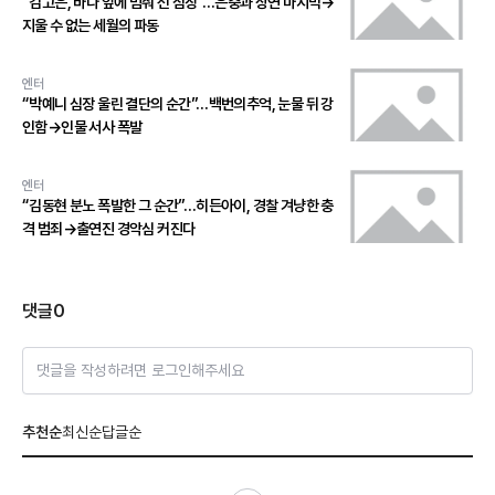
“김고은, 바다 앞에 멈춰 선 심장”…은중과 상연 마지막→
지울 수 없는 세월의 파동
엔터
“박예니 심장 울린 결단의 순간”…백번의추억, 눈물 뒤 강
인함→인물 서사 폭발
엔터
“김동현 분노 폭발한 그 순간”…히든아이, 경찰 겨냥한 충
격 범죄→출연진 경악심 커진다
댓글
0
댓글을 작성하려면 로그인해주세요
추천순
최신순
답글순