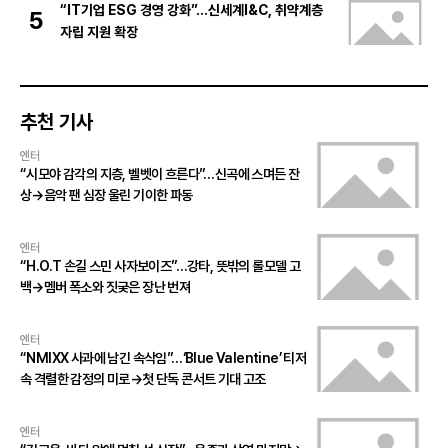
“IT기업 ESG 경영 강화”…신세계I&C, 취약계층
5
자립 지원 확장
추천 기사
엔터
“시모야 감각의 지층, 벨벳이 흐른다”…신곡에 스며든 잔
상→음악 팬 심장 울린 기이한 파동
엔터
“H.O.T 손길 스민 사자보이즈”…강타, 뜻밖의 롤모델 고
백→멤버 폭소와 짓궂은 장난 번져
엔터
“NMIXX 사과에 남긴 속삭임”…‘Blue Valentine’ 티저
속 격렬한 감정의 미로→첫 단독 콘서트 기대 고조
엔터