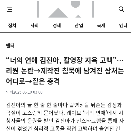
정치
사회
경제
산업
국제
엔터
엔터
“너의 연애 김진아, 촬영장 지옥 고백”…
리원 논란→제작진 침묵에 남겨진 상처는
어디로→짙은 충격
입력
2025.06.10 03:00
김진아의 글 한 줄 한 줄마다 촬영장을 뒤흔든 감정과
곡절이 고스란히 묻어났다. 웨이브 ‘너의 연애’에서 시
청자들의 응원을 받던 김진아가 인스타그램을 통해 자
신이 겪었던 심리적 고통을 직접 고백하며 출연진 간