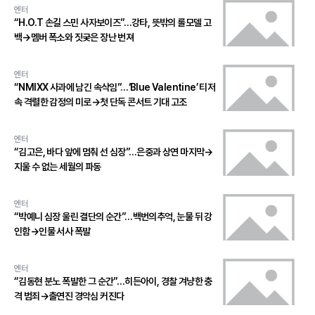
엔터
“H.O.T 손길 스민 사자보이즈”…강타, 뜻밖의 롤모델 고
백→멤버 폭소와 짓궂은 장난 번져
엔터
“NMIXX 사과에 남긴 속삭임”…‘Blue Valentine’ 티저
속 격렬한 감정의 미로→첫 단독 콘서트 기대 고조
엔터
“김고은, 바다 앞에 멈춰 선 심장”…은중과 상연 마지막→
지울 수 없는 세월의 파동
엔터
“박예니 심장 울린 결단의 순간”…백번의추억, 눈물 뒤 강
인함→인물 서사 폭발
엔터
“김동현 분노 폭발한 그 순간”…히든아이, 경찰 겨냥한 충
격 범죄→출연진 경악심 커진다