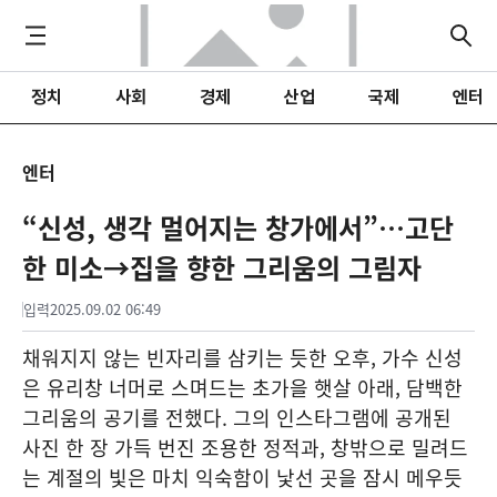
정치
사회
경제
산업
국제
엔터
엔터
“신성, 생각 멀어지는 창가에서”…고단
한 미소→집을 향한 그리움의 그림자
입력
2025.09.02 06:49
채워지지 않는 빈자리를 삼키는 듯한 오후, 가수 신성
은 유리창 너머로 스며드는 초가을 햇살 아래, 담백한
그리움의 공기를 전했다. 그의 인스타그램에 공개된
사진 한 장 가득 번진 조용한 정적과, 창밖으로 밀려드
는 계절의 빛은 마치 익숙함이 낯선 곳을 잠시 메우듯