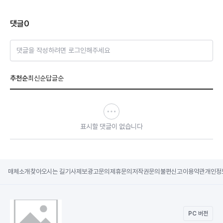
댓글
0
댓글을 작성하려면 로그인해주세요
추천순
최신순
답글순
표시할 댓글이 없습니다
매체소개
찾아오시는 길
기사제보
광고문의
제휴문의
저작권문의
불편신고
이용약관
개인정
PC 버전