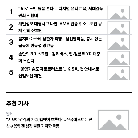
“AI로 노인 돌봄 본다”…디지털 윤리 교육, 세대갈등
1
완화 시험대
개인정보 대형사고 나면 ISMS 인증 취소…보안 규
2
제 강화 신호탄
묻지마 매수에 상한가 직행…남선알미늄, 공시 없는
3
급등에 변동성 경고음
손안의 3D 스크린…칼리버스, 앱·필름로 XR 대중
4
화 노린다
“운영기술도 제로트러스트”…KISA, 첫 안내서로
5
산업보안 재편
추천 기사
엔터
“시모야 감각의 지층, 벨벳이 흐른다”…신곡에 스며든 잔
상→음악 팬 심장 울린 기이한 파동