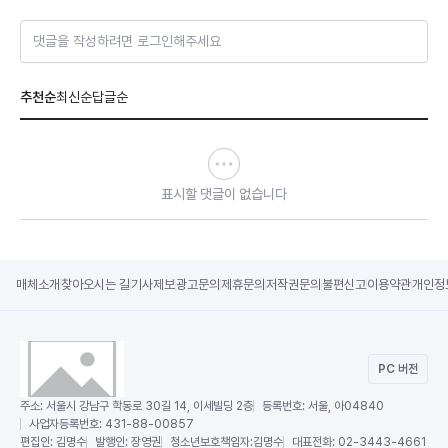
댓글을 작성하려면 로그인해주세요
추천순
최신순
답글순
표시할 댓글이 없습니다
매체소개
찾아오시는 길
기사제보
광고문의
제휴문의
저작권문의
불편신고
이용약관
개인정
PC 버전
주소:
서울시 강남구 학동로 30길 14, 이세빌딩 2층
등록번호:
서울, 아04840
사업자등록번호:
431-88-00857
편집인:
김명수
발행인:
장영권
청소년보호책임자:
김명수
대표전화:
02-3443-4661