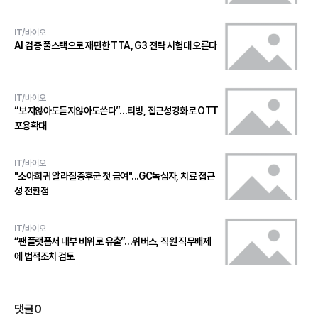
IT/바이오
AI 검증 풀스택으로 재편한 TTA, G3 전략 시험대 오른다
IT/바이오
“보지않아도듣지않아도쓴다”…티빙, 접근성강화로 OTT
포용확대
IT/바이오
"소아희귀 알라질증후군 첫 급여"...GC녹십자, 치료 접근
성 전환점
IT/바이오
“팬플랫폼서 내부 비위로 유출”…위버스, 직원 직무배제
에 법적조치 검토
댓글
0