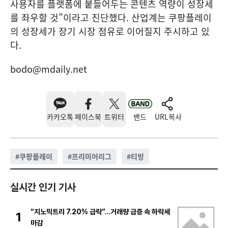
사용자를 플랫폼에 붙들어두는 콘텐츠 역량이 성장세
를 좌우할 것”이라고 진단했다. 산업계는 쿠팡플레이
의 성장세가 장기 시장 점유로 이어질지 주시하고 있
다.
bodo@mdaily.net
카카오톡
페이스북
트위터
밴드
URL복사
#
쿠팡플레이
#
프리미어리그
#
티빙
실시간 인기 기사
“지노믹트리 7.20% 급락”…거래량 급증 속 하락세
1
마감