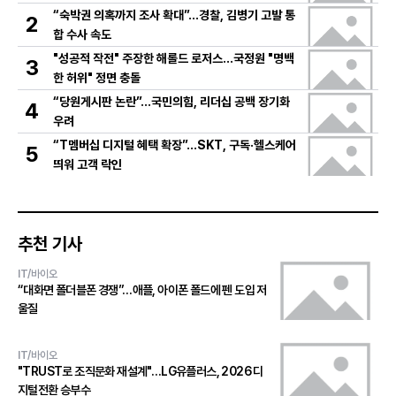
“숙박권 의혹까지 조사 확대”…경찰, 김병기 고발 통
2
합 수사 속도
"성공적 작전" 주장한 해롤드 로저스…국정원 "명백
3
한 허위" 정면 충돌
“당원게시판 논란”…국민의힘, 리더십 공백 장기화
4
우려
“T멤버십 디지털 혜택 확장”…SKT, 구독·헬스케어
5
띄워 고객 락인
추천 기사
IT/바이오
“대화면 폴더블폰 경쟁”…애플, 아이폰 폴드에 펜 도입 저
울질
IT/바이오
"TRUST로 조직문화 재설계"…LG유플러스, 2026 디
지털전환 승부수