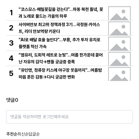
“코스모스·메밀꽃길을 걷는다”…하동 북천 들녘, 꽃
1
과 노래로 물드는 가을의 하루
사이버안보 최고위 정책과정 3기…국정원·카이스
2
트, 리더 안보역량 키운다
“AI로 배달 효율 높인다”…부릉, 추가 투자 유치로
3
플랫폼 혁신 가속
“염유리, 도회적 레트로 눈빛”…여름 한가운데 묻어
4
난 자유의 감각→팬들 궁금증 증폭
“유인영, 정류장 키스에 야구장 웃음까지”…여름밤
5
마음 흔든 감동→다시 궁금한 변화
댓글
0
댓글을 작성하려면 로그인해주세요
추천순
최신순
답글순