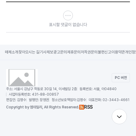
표시할 댓글이 없습니다
매체소개
찾아오시는 길
기사제보
광고문의
제휴문의
저작권문의
불편신고
이용약관
개인정
PC 버전
주소:
서울시 강남구 학동로 30길 14, 이세빌딩 2층
등록번호:
서울, 아04840
사업자등록번호:
431-88-00857
편집인:
김명수
발행인:
장영권
청소년보호책임자:
김명수
대표전화:
02-3443-4661
RSS
Copy
right by 엠데일리,
All Rights Reserved.