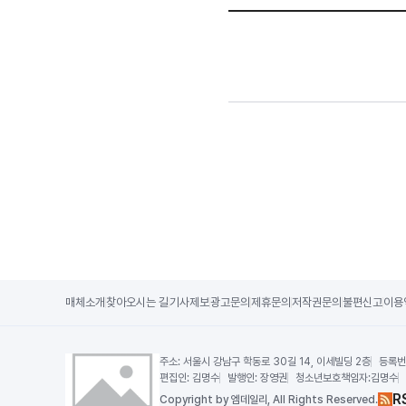
매체소개
찾아오시는 길
기사제보
광고문의
제휴문의
저작권문의
불편신고
이용
주소:
서울시 강남구 학동로 30길 14, 이세빌딩 2층
등록번
편집인:
김명수
발행인:
장영권
청소년보호책임자:
김명수
R
Copy
right by 엠데일리,
All Rights Reserved.