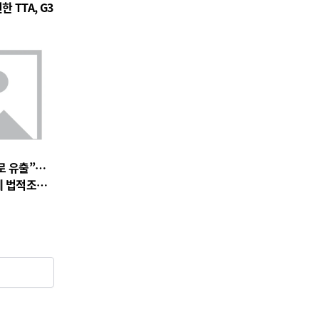
 TTA, G3
로 유출”…
에 법적조치