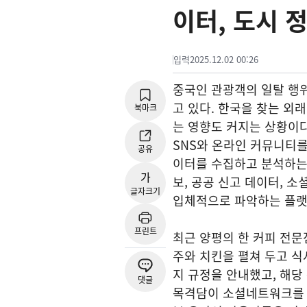
이터, 도시 
입력
2025.12.02 00:26
중국인 관광객의 일탈 행위
고 있다. 한국을 찾는 외
북마크
는 영향도 커지는 상황이다
SNS와 온라인 커뮤니티를
공유
이터를 수집하고 분석하는 
가
보, 공공 신고 데이터, 
글자크기
입체적으로 파악하는 플랫폼
프린트
최근 양평의 한 커피 전문
주와 치킨을 펼쳐 두고 식
지 규정을 안내했고, 해당
댓글
목격담이 소셜네트워크를 