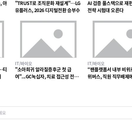
, 아
"TRUST로 조직문화 재설계"…LG
AI 검증 풀스택으로 재편한
유플러스, 2026 디지털전환 승부수
전략 시험대 오른다
IT/바이오
IT/바이오
…티
"소아희귀 알라질증후군 첫 급
“팬플랫폼서 내부 비위
대
여"...GC녹십자, 치료 접근성 전환
위버스, 직원 직무배제
점
검토
세요