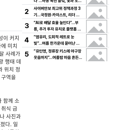
다”…하동 북천 들녘, 꽃과 노래
로 물드는 가을의 하루
사이버안보 최고위 정책과정 3
2
기…국정원·카이스트, 리더 안
보역량 키운다
“AI로 배달 효율 높인다”…부
3
릉, 추가 투자 유치로 플랫폼 혁
신 가속
성이 커지
“염유리, 도회적 레트로 눈
4
빛”…여름 한가운데 묻어난 자
라에 미치
유의 감각→팬들 궁금증 증폭
“유인영, 정류장 키스에 야구장
일탈 사례가
5
웃음까지”…여름밤 마음 흔든
광 행태 데
감동→다시 궁금한 변화
와 위치 정
동 구역을
 함께 소
 취식 금
러나 사진과
졌다. 일