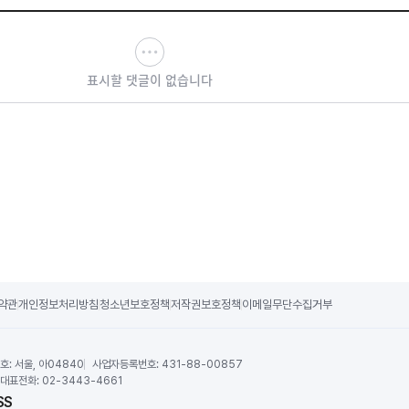
표시할 댓글이 없습니다
약관
개인정보처리방침
청소년보호정책
저작권보호정책
이메일무단수집거부
호:
서울, 아04840
사업자등록번호:
431-88-00857
대표전화:
02-3443-4661
SS