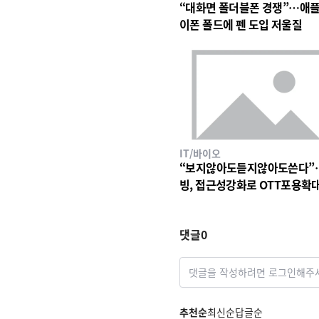
“대화면 폴더블폰 경쟁”…애플
이폰 폴드에 펜 도입 저울질
IT/바이오
“보지않아도듣지않아도쓴다”
빙, 접근성강화로 OTT포용확
댓글
0
댓글을 작성하려면 로그인해주
추천순
최신순
답글순