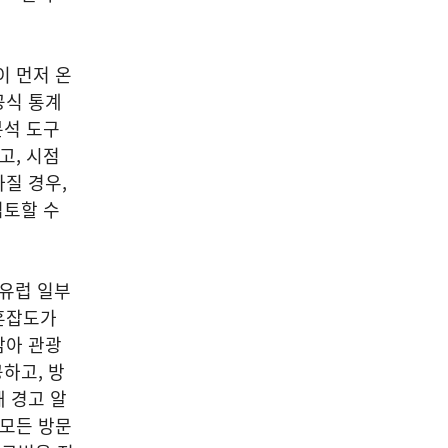
이 먼저 온
공식 통계
분석 도구
고, 시점
질 경우,
검토할 수
 유럽 일부
혼잡도가
남아 관광
하고, 방
 경고 알
 모든 방문