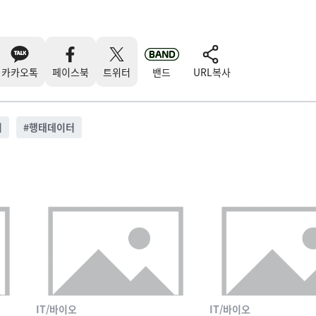
카카오톡
페이스북
트위터
밴드
URL복사
티
#
행태데이터
IT/바이오
IT/바이오