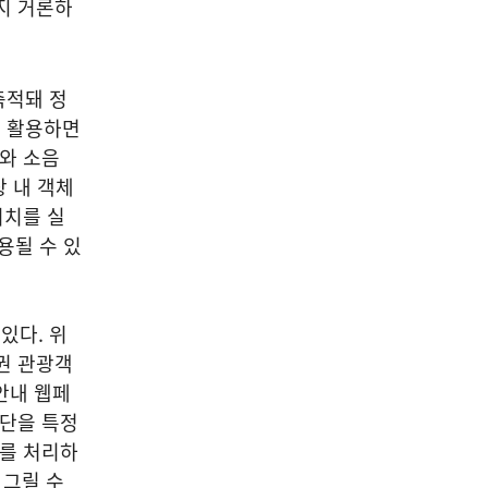
지 거론하
축적돼 정
을 활용하면
기와 소음
상 내 객체
위치를 실
용될 수 있
있다. 위
권 관광객
안내 웹페
집단을 특정
터를 처리하
 그릴 수