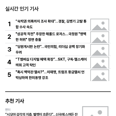
실시간 인기 기사
“숙박권 의혹까지 조사 확대”…경찰, 김병기 고발 통
1
합 수사 속도
"성공적 작전" 주장한 해롤드 로저스…국정원 "명백
2
한 허위" 정면 충돌
“당원게시판 논란”…국민의힘, 리더십 공백 장기화
3
우려
“T멤버십 디지털 혜택 확장”…SKT, 구독·헬스케어
4
띄워 고객 락인
"혹시 백악관 열쇠?"…이재명, 트럼프 황금열쇠 언
5
박싱하며 한미동맹 강조
추천 기사
엔터
“시모야 감각의 지층, 벨벳이 흐른다”…신곡에 스며든 잔