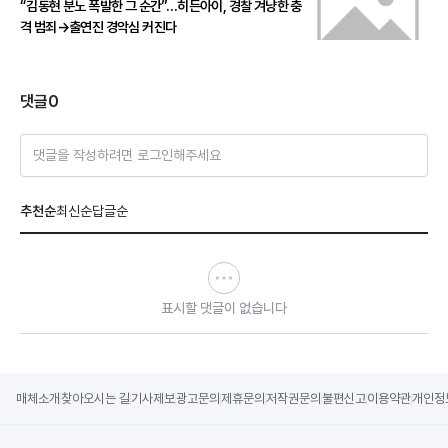
“김동현 분노 폭발한 그 순간”…히든아이, 경찰 겨냥한 충
격 범죄→출연진 경악심 커진다
댓글
0
댓글을 작성하려면 로그인해주세요
추천순
최신순
답글순
표시할 댓글이 없습니다
매체소개
찾아오시는 길
기사제보
광고문의
제휴문의
저작권문의
불편신고
이용약관
개인정