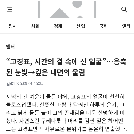
정치
사회
경제
산업
국제
엔터
엔터
“고경표, 시간의 결 속에 선 얼굴”…응축
된 눈빛→깊은 내면의 울림
입력
2025.09.01 15:35
저녁의 긴 여운이 물든 야외, 고경표의 얼굴이 천천히
클로즈업됐다. 산뜻한 바람과 달궈진 하루의 온기, 그
리고 붉게 물든 볼이 그의 존재감을 더욱 선명하게 비
췄다. 자연스런 구레나룻과 머리를 감싼 짙은 헤어밴
드는 고경표만의 자유로운 분위기를 은은히 연출했다.