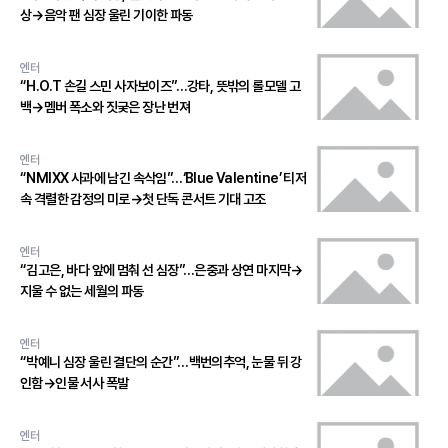
상→음악 팬 심장 울린 기이한 파동
엔터
“H.O.T 손길 스민 사자보이즈”…강타, 뜻밖의 롤모델 고
백→멤버 폭소와 짓궂은 장난 번져
엔터
“NMIXX 사과에 남긴 속삭임”…‘Blue Valentine’ 티저
속 격렬한 감정의 미로→첫 단독 콘서트 기대 고조
엔터
“김고은, 바다 앞에 멈춰 선 심장”…은중과 상연 마지막→
지울 수 없는 세월의 파동
엔터
“박예니 심장 울린 결단의 순간”…백번의추억, 눈물 뒤 강
인함→인물 서사 폭발
엔터