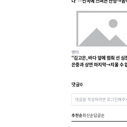
다”…신곡에 스며든 잔상→음
심장 울린 기이한 파동
엔터
“김고은, 바다 앞에 멈춰 선 심
은중과 상연 마지막→지울 수 
세월의 파동
댓글
0
댓글을 작성하려면 로그인해주
추천순
최신순
답글순