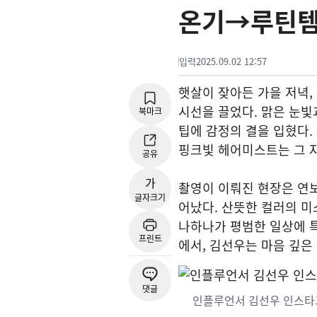
온기→루틴템
입력
2025.09.02 12:57
햇살이 잦아든 가을 저녁,
시선을 끌었다. 맑은 눈빛
북마크
팁에 감정의 결을 입혔다.
핑크빛 헤어미스트는 그 
공유
가
촬영이 이뤄진 현장은 연
글자크기
어났다. 산뜻한 컬러의 미
나하나가 평범한 일상에 
프린트
에서, 김선우는 마음 깊은
댓글
인플루언서 김선우 인스타