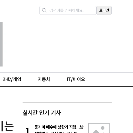
로그인
과학/게임
자동차
IT/바이오
실시간 인기 기사
미는
묻지마 매수에 상한가 직행…남
1