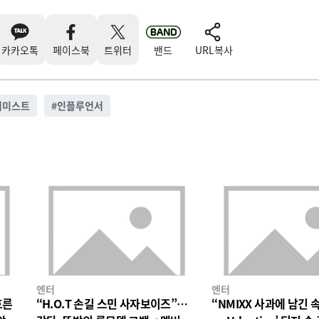
카카오톡
페이스북
트위터
밴드
URL복사
어미스트
#
인플루언서
엔터
엔터
흐른
“H.O.T 손길 스민 사자보이즈”…
“NMIXX 사과에 남긴 