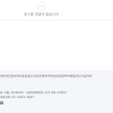
표시할 댓글이 없습니다
약관
개인정보처리방침
청소년보호정책
저작권보호정책
이메일무단수집거부
호:
서울, 아04840
사업자등록번호:
431-88-00857
대표전화:
02-3443-4661
SS