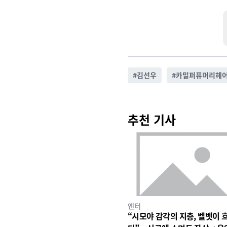
#
김선우
#
카밀퍼퓨머리헤
추천 기사
엔터
“시모야 감각의 지층, 벨벳이 