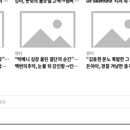
악 팬
강타, 뜻밖의 롤모델 고백→멤버 폭
ue Valentine’ 티저
소와 짓궂은 장난 번져
의 미로→첫 단독 콘서트
엔터
엔터
장”…
“박예니 심장 울린 결단의 순간”…
“김동현 분노 폭발한 그
없는
백번의추억, 눈물 뒤 강인함→인물
든아이, 경찰 겨냥한 
서사 폭발
연진 경악심 커진다
세요