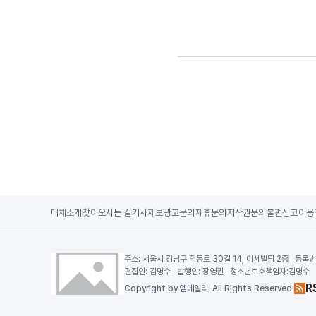
매체소개
찾아오시는 길
기사제보
광고문의
제휴문의
저작권문의
불편신고
이용
주소:
서울시 강남구 학동로 30길 14, 이세빌딩 2층
등록번
편집인:
김명수
발행인:
장영권
청소년보호책임자:
김명수
R
Copy
right by 엠데일리,
All Rights Reserved.