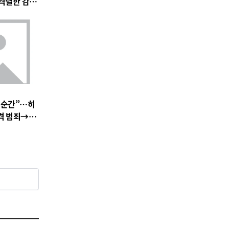
 속 격렬한 감정
 기대 고조
 순간”…히
충격 범죄→출