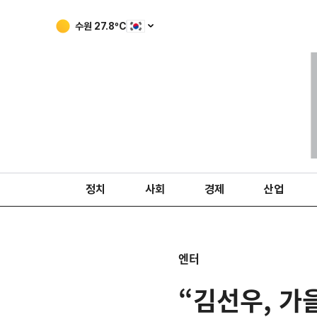
수원
27.8
ºC
정치
사회
경제
산업
엔터
“김선우, 가