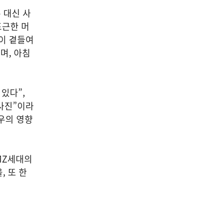
 대신 사
포근한 머
이 곁들여
며, 아침
있다”,
 사진”이라
우의 영향
MZ세대의
, 또 한