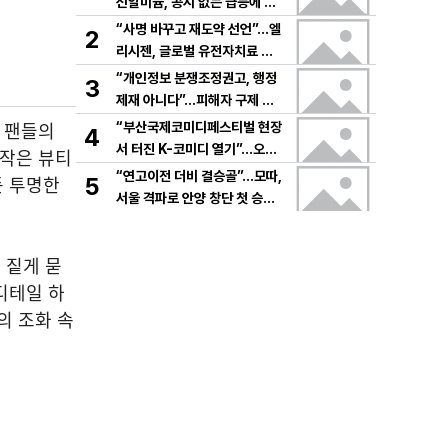
선알미늄, 공시 없는 급등에 변
동성 경고음
“사명 바꾸고 재도약 선언”…엘
2
리시젠, 글로벌 유전자치료 공
략
“개인정보 분쟁조정권고, 행정
3
제재 아니다”…피해자 구제 방
식에 초점
번 팬들의
“부산국제코미디페스티벌 현장
4
서 터진 K-코미디 열기”…오세
 작은 뷰티
준 곽상원, 현주소 진단→글로
“연고이전 더비 결승골”…모따,
든 투명한
5
벌 비전 제시
서울 격파로 안양 창단 첫 승→
팬들 환호에 물들다
 짙게 묻
디테일 하
의 조화 속