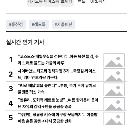
카카오톡
페이스북
트위터
밴드
URL복사
#
홍진경
#
레드룩
#
가을패션
실시간 인기 기사
“코스모스·메밀꽃길을 걷는다”…하동 북천 들녘, 꽃
1
과 노래로 물드는 가을의 하루
사이버안보 최고위 정책과정 3기…국정원·카이스
2
트, 리더 안보역량 키운다
“AI로 배달 효율 높인다”…부릉, 추가 투자 유치로
3
플랫폼 혁신 가속
“염유리, 도회적 레트로 눈빛”…여름 한가운데 묻어
4
난 자유의 감각→팬들 궁금증 증폭
“유인영, 정류장 키스에 야구장 웃음까지”…여름밤
5
마음 흔든 감동→다시 궁금한 변화