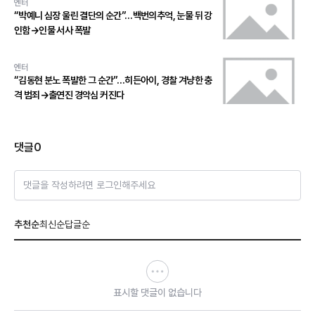
엔터
“박예니 심장 울린 결단의 순간”…백번의추억, 눈물 뒤 강
인함→인물 서사 폭발
엔터
“김동현 분노 폭발한 그 순간”…히든아이, 경찰 겨냥한 충
격 범죄→출연진 경악심 커진다
댓글
0
댓글을 작성하려면 로그인해주세요
추천순
최신순
답글순
표시할 댓글이 없습니다