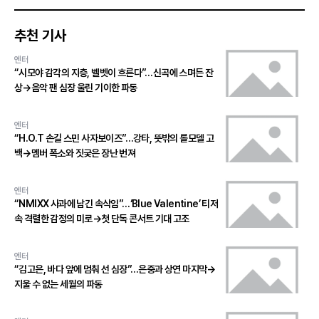
추천 기사
엔터
“시모야 감각의 지층, 벨벳이 흐른다”…신곡에 스며든 잔
상→음악 팬 심장 울린 기이한 파동
엔터
“H.O.T 손길 스민 사자보이즈”…강타, 뜻밖의 롤모델 고
백→멤버 폭소와 짓궂은 장난 번져
엔터
“NMIXX 사과에 남긴 속삭임”…‘Blue Valentine’ 티저
속 격렬한 감정의 미로→첫 단독 콘서트 기대 고조
엔터
“김고은, 바다 앞에 멈춰 선 심장”…은중과 상연 마지막→
지울 수 없는 세월의 파동