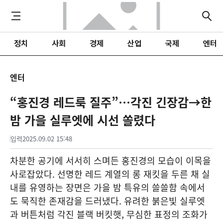
정치
사회
경제
산업
국제
엔터
엔터
“홍진경 레드룩 질주”…각진 긴장감→한
밤 가을 실루엣에 시선 쏠렸다
입력
2025.09.02 15:48
차분한 공기에 서서히 스며든 홍진경의 모습이 이목을
사로잡았다. 선명한 레드 계열의 롱 재킷을 두른 채 실
내를 유영하는 장면은 가을 밤 특유의 쓸쓸함 속에서
도 묵직한 존재감을 드러냈다. 유려한 붉은빛 실루엣
과 버튼처럼 각진 블랙 버킷햇, 무심한 표정의 조화가