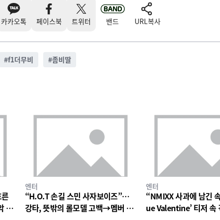
카카오톡
페이스북
트위터
밴드
URL복사
#
f1더무비
#
좀비딸
엔터
엔터
흐른
“H.O.T 손길 스민 사자보이즈”…
“NMIXX 사과에 남긴 
악 팬
강타, 뜻밖의 롤모델 고백→멤버 폭
ue Valentine’ 티저
소와 짓궂은 장난 번져
의 미로→첫 단독 콘서트