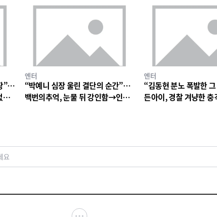
엔터
엔터
장”…
“박예니 심장 울린 결단의 순간”…
“김동현 분노 폭발한 그
없는
백번의추억, 눈물 뒤 강인함→인물
든아이, 경찰 겨냥한 
서사 폭발
연진 경악심 커진다
세요