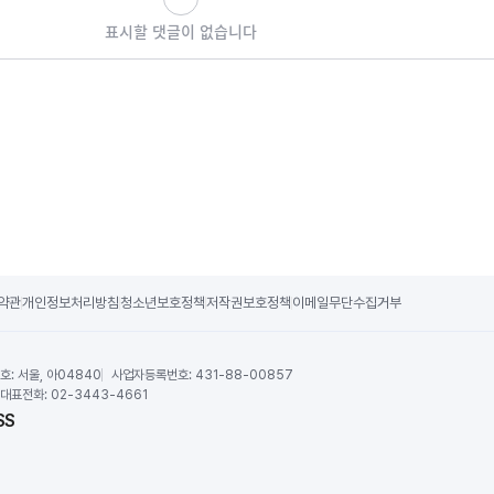
표시할 댓글이 없습니다
약관
개인정보처리방침
청소년보호정책
저작권보호정책
이메일무단수집거부
호:
서울, 아04840
사업자등록번호:
431-88-00857
대표전화:
02-3443-4661
SS