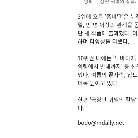
영화 '극장판 귀멸의 칼날: 무
3위에 오른 '좀비딸'은 누
일, 만 명 이상의 관객을 동
단 세 작품에 불과했다. 이
하며 다양성을 더했다.
10위권 내에는 '노바디2',
의령에서 발해까지' 등 
있다. 여름의 끝자락, 압
더욱 높이고 있다.
한편 '극장판 귀멸의 칼날
다.
bodo@mdaily.net