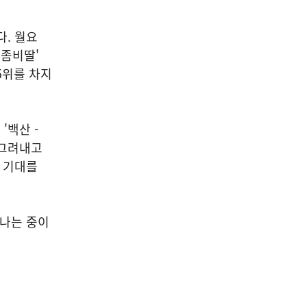
다. 월요
'좀비딸'
 5위를 차지
'백산 -
 그려내고
의 기대를
만나는 중이