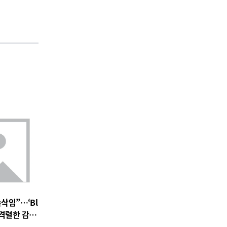
속삭임”…‘Bl
 속 격렬한 감정
 기대 고조