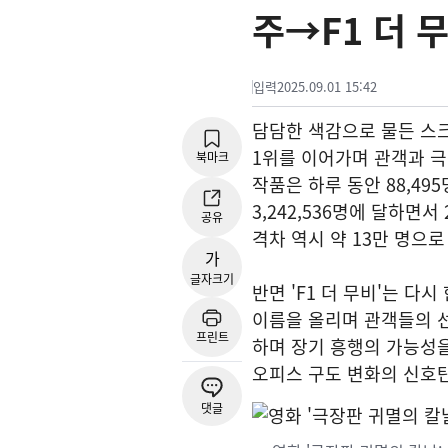
주→F1 더 
입력
2025.09.01 15:42
담담한 색감으로 물든 스크
1위를 이어가며 관객과 극
북마크
작품은 하루 동안 88,4
3,242,536명에 달하면서
공유
격차 역시 약 13만 명으
가
글자크기
반면 'F1 더 무비'는 다
이름을 올리며 관객들의 선
프린트
하며 장기 흥행의 가능성을 
오피스 구도 변화의 신호
댓글