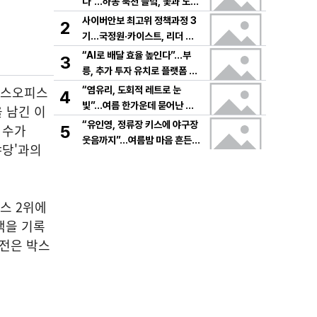
다”…하동 북천 들녘, 꽃과 노래
로 물드는 가을의 하루
사이버안보 최고위 정책과정 3
2
기…국정원·카이스트, 리더 안
보역량 키운다
“AI로 배달 효율 높인다”…부
3
릉, 추가 투자 유치로 플랫폼 혁
신 가속
 박스오피스
“염유리, 도회적 레트로 눈
4
빛”…여름 한가운데 묻어난 자
 남긴 이
유의 감각→팬들 궁금증 증폭
“유인영, 정류장 키스에 야구장
 수가
5
웃음까지”…여름밤 마음 흔든
야당'과의
감동→다시 궁금한 변화
피스 2위에
객을 기록
선전은 박스