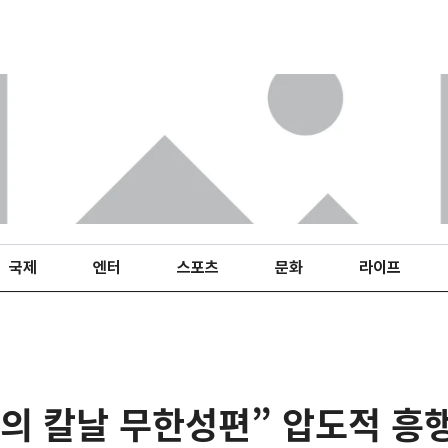
국제
엔터
스포츠
문화
라이프
의 칼날 무한성편” 압도적 흥행