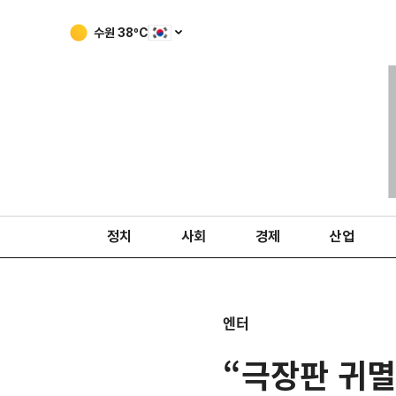
수원
38
ºC
정치
사회
경제
산업
엔터
“극장판 귀멸