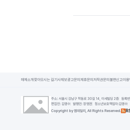
매체소개
찾아오시는 길
기사제보
광고문의
제휴문의
저작권문의
불편신고
이용
주소:
서울시 강남구 학동로 30길 14, 이세빌딩 2층
등록번
편집인:
김명수
발행인:
장영권
청소년보호책임자:
김명수
R
Copy
right by 엠데일리,
All Rights Reserved.