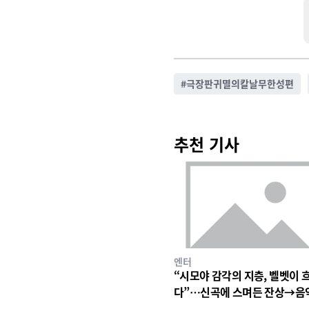
#
극장판귀멸의칼날무한성편
추천 기사
엔터
“시모야 감각의 지층, 벨벳이 
다”…신곡에 스며든 잔상→음
심장 울린 기이한 파동