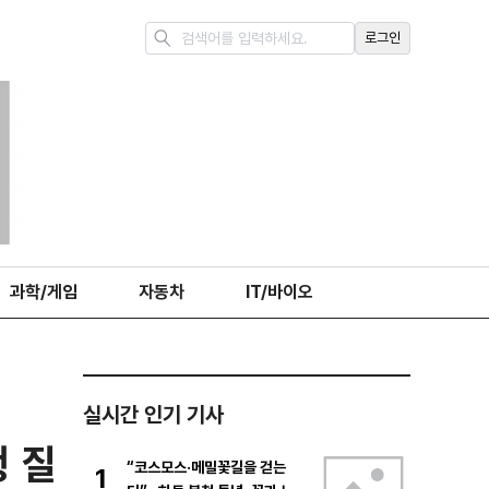
로그인
과학/게임
자동차
IT/바이오
실시간 인기 기사
 질
“코스모스·메밀꽃길을 걷는
1