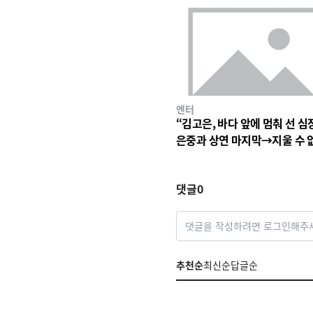
엔터
“김고은, 바다 앞에 멈춰 선 심
은중과 상연 마지막→지울 수 
세월의 파동
댓글
0
댓글을 작성하려면 로그인해주
추천순
최신순
답글순