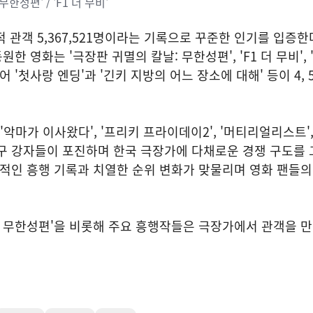
한성편' / 'F1 더 무비'
적 관객 5,367,521명이라는 기록으로 꾸준한 인기를 입증한
원한 영화는 '극장판 귀멸의 칼날: 무한성편', 'F1 더 무비', 
어 '첫사랑 엔딩'과 '긴키 지방의 어느 장소에 대해' 등이 4,
 '악마가 이사왔다', '프리키 프라이데이2', '머티리얼리스트', 
신구 강자들이 포진하며 한국 극장가에 다채로운 경쟁 구도를
도적인 흥행 기록과 치열한 순위 변화가 맞물리며 영화 팬들
: 무한성편'을 비롯해 주요 흥행작들은 극장가에서 관객을 