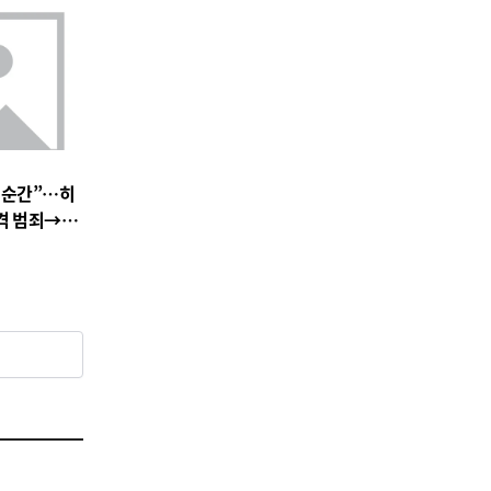
 순간”…히
충격 범죄→출