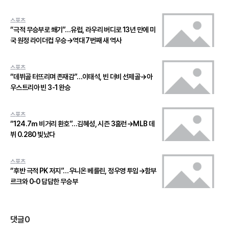
스포츠
“극적 무승부로 쐐기”…유럽, 라우리 버디로 13년 만에 미
국 원정 라이더컵 우승→역대 7번째 새 역사
스포츠
“데뷔골 터뜨리며 존재감”…이태석, 빈 더비 선제골→아
우스트리아 빈 3-1 완승
스포츠
“124.7ｍ 비거리 환호”…김혜성, 시즌 3홈런→MLB 데
뷔 0.280 빛났다
스포츠
“후반 극적 PK 저지”…우니온 베를린, 정우영 투입→함부
르크와 0-0 답답한 무승부
댓글
0