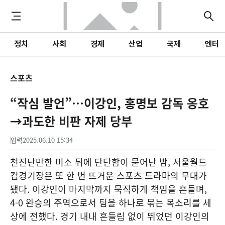
정치
사회
경제
산업
국제
엔터
스포츠
“작심 발언”…이강인, 홍명보 감독 옹호
→과도한 비판 자제 당부
입력
2025.06.10 15:34
천진난만한 미소 뒤에 단단함이 묻어난 밤, 서울월드
컵경기장은 또 한 번 뜨거운 스포츠 드라마의 무대가
됐다. 이강인이 마지막까지 묵직하게 책임을 흔들며,
4-0 완승의 주역으로서 팀을 하나로 묶는 목소리를 세
상에 전했다. 경기 내내 흔들림 없이 뛰었던 이강인의