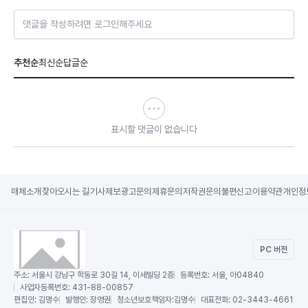
댓글을 작성하려면 로그인해주세요
추천순
최신순
답글순
표시할 댓글이 없습니다
매체소개
찾아오시는 길
기사제보
광고문의
제휴문의
저작권문의
불편신고
이용약관
개인정
PC 버전
주소:
서울시 강남구 학동로 30길 14, 이세빌딩 2층
등록번호:
서울, 아04840
사업자등록번호:
431-88-00857
편집인:
김명수
발행인:
장영권
청소년보호책임자:
김명수
대표전화:
02-3443-4661