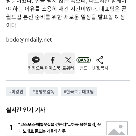
망뿐이었다. 선을 넘지 않는 목소리, 다르지만 함께여
야 하는 이유를 조용히 새긴 시간이었다. 대표팀은 곧
월드컵 본선 준비를 위한 새로운 일정을 발표할 예정
이다.
bodo@mdaily.net
카카오톡
페이스북
트위터
밴드
URL복사
#
이강인
#
홍명보감독
#
한국축구대표팀
실시간 인기 기사
“코스모스·메밀꽃길을 걷는다”…하동 북천 들녘, 꽃
1
과 노래로 물드는 가을의 하루