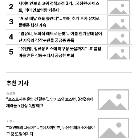
사이버안보 최고위 정책과정 3기…국정원·카이스
2
트, 리더 안보역량 키운다
“AI로 배달 효율 높인다”…부릉, 추가 투자 유치로
3
플랫폼 혁신 가속
“염유리, 도회적 레트로 눈빛”…여름 한가운데 묻어
4
난 자유의 감각→팬들 궁금증 증폭
“유인영, 정류장 키스에 야구장 웃음까지”…여름밤
5
마음 흔든 감동→다시 궁금한 변화
추천 기사
스포츠
“포스트시즌 운명 건 혈투”…양키스와 보스턴, 3전2승제
재격돌→팬심 폭발 예고
스포츠
“12연패의 그림자”…롯데자이언츠, 두산전 패배→가을야
구 꿈 또 멀어지다