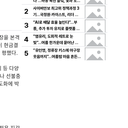
다”…하동 북천 들녘, 꽃과 노래
로 물드는 가을의 하루
사이버안보 최고위 정책과정 3
2
기…국정원·카이스트, 리더 안
보역량 키운다
“AI로 배달 효율 높인다”…부
3
릉, 추가 투자 유치로 플랫폼 혁
신 가속
장을 본격
“염유리, 도회적 레트로 눈
4
빛”…여름 한가운데 묻어난 자
이 현금결
유의 감각→팬들 궁금증 증폭
“유인영, 정류장 키스에 야구장
 평했다.
5
웃음까지”…여름밤 마음 흔든
감동→다시 궁금한 변화
 등 다양
제나 선불충
도화에 박
전용 지갑