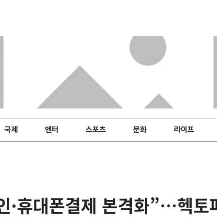
국제
엔터
스포츠
문화
라이프
인·휴대폰결제 본격화”…헥토