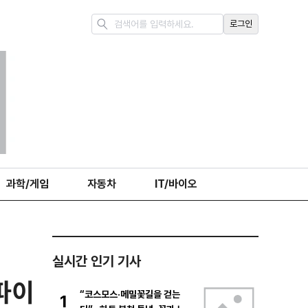
로그인
과학/게임
자동차
IT/바이오
실시간 인기 기사
파이
“코스모스·메밀꽃길을 걷는
1