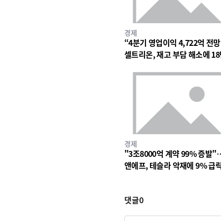
경제
“4분기 영업이익 4,722억 전
셀트리온, 재고 부담 해소에 18
대 숨고르기
경제
"3조8000억 계약 99% 증발"
앤에프, 테슬라 악재에 9% 급
댓글
0