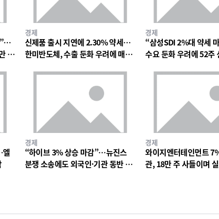
경제
경제
망”…
신제품 출시 지연에 2.30% 약세…
“삼성SDI 2%대 약세 
만 원
한미반도체, 수출 둔화 우려에 매물
수요 둔화 우려에 52주
출회
박
경제
경제
…엘
“하이브 3% 상승 마감”…뉴진스
와이지엔터테인먼트 7
락
분쟁 소송에도 외국인·기관 동반 매
관, 18만 주 사들이며 
수
드 베팅