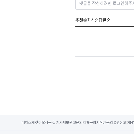
댓글을 작성하려면 로그인해주
추천순
최신순
답글순
매체소개
찾아오시는 길
기사제보
광고문의
제휴문의
저작권문의
불편신고
이용