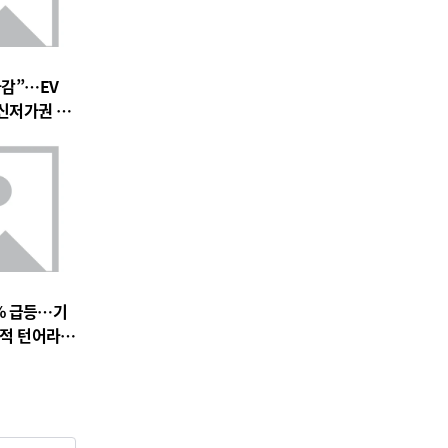
마감”…EV
 신저가권 압
% 급등…기
실적 턴어라운