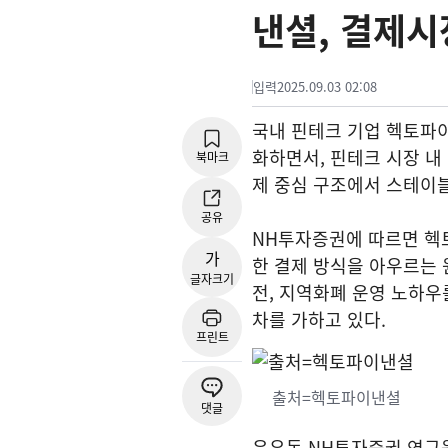
낸셜, 결제시
입력
2025.09.03 02:08
국내 핀테크 기업 헥토파
화하면서, 핀테크 시장 내
북마크
제 중심 구조에서 스테이
공유
NH투자증권에 따르면 헥
가
한 결제 방식을 아우르는 
글자크기
전, 지역화폐 운영 노하우
차를 가하고 있다.
프린트
출처=헥토파이낸셜
댓글
윤유동 NH투자증권 연구